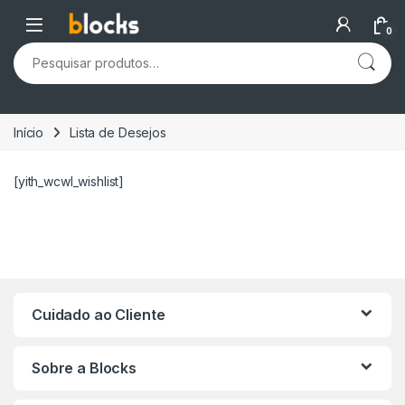
Skip to navigation
Skip to content
Open
0
Pesquisar por:
Início
Lista de Desejos
[yith_wcwl_wishlist]
Cuidado ao Cliente
Sobre a Blocks