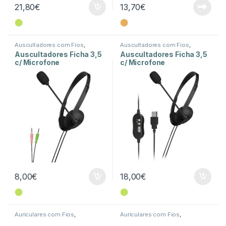
21,80
€
13,70
€
⬤
⬤
Auscultadores com Fios
,
Auscultadores com Fios
,
Auscultadores e Auriculares
,
Auscultadores e Auriculares
,
Auscultadores Ficha 3,5
Auscultadores Ficha 3,5
Som e Luz
Som e Luz
c/ Microfone
c/ Microfone
8,00
€
18,00
€
⬤
⬤
Auriculares com Fios
,
Auriculares com Fios
,
Auscultadores e Auriculares
,
Auscultadores e Auriculares
,
Som e Luz
Som e Luz