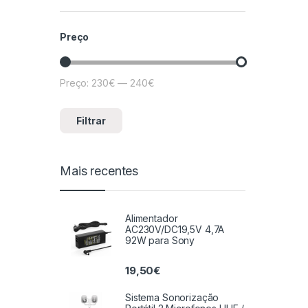
Preço
Preço:
230€
—
240€
Preço mínimo
Preço máximo
Filtrar
Mais recentes
Alimentador
AC230V/DC19,5V 4,7A
92W para Sony
19,50
€
Sistema Sonorização