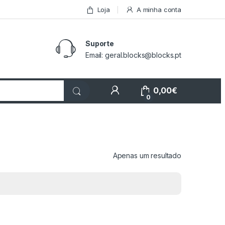
Loja
A minha conta
Suporte
Email: geral.blocks@blocks.pt
My Account
0,00
€
0
Apenas um resultado