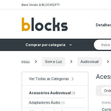
Skip to navigation
Skip to content
Bem Vindo à BLOCKS.PT!
Detalhes
Search fo
Comprar por categoria
Início
Som e Luz
Audiovisual
Acess
Ver Todas as Categorias
Acessórios Audiovisual
(1)
Adaptadores Áudio
Acessó
(3)
e Luz
Cort