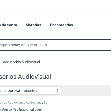
 da conta
Moradas
Encomendas
r:
Acessórios Audiovisual
órios Audiovisual
rios Audiovisual
,
Audiovisual
,
Som
a Vento Profissional com