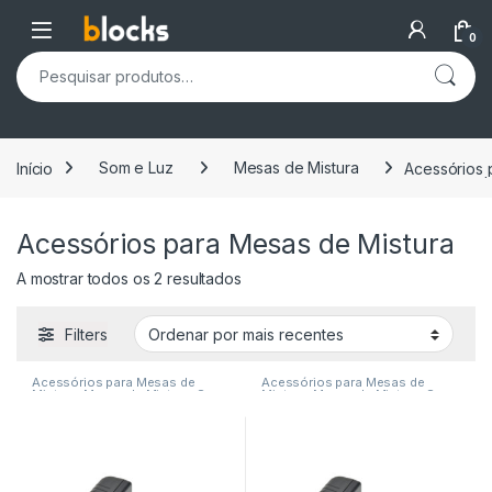
Skip to navigation
Skip to content
Open
0
Pesquisar por:
Início
Som e Luz
Mesas de Mistura
Acessórios 
Acessórios para Mesas de Mistura
Ordenado por mais recentes
A mostrar todos os 2 resultados
Filters
Acessórios para Mesas de
Acessórios para Mesas de
Mistura
,
Mesas de Mistura
,
Som
Mistura
,
Mesas de Mistura
,
Som
e Luz
e Luz