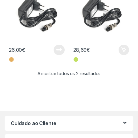
26,00
€
28,69
€
⬤
⬤
Ordenado por mais
A mostrar todos os 2 resultados
Cuidado ao Cliente