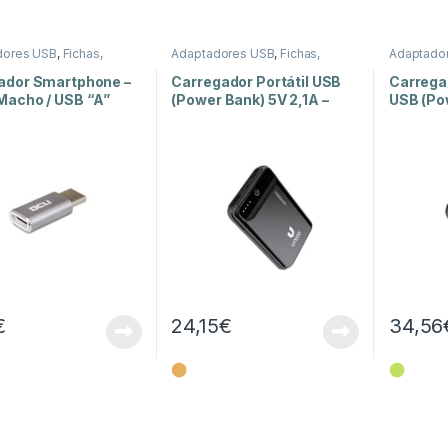
dores USB
,
Fichas,
Adaptadores USB
,
Fichas,
Adaptado
res e Adaptadores
Conectores e Adaptadores
Conector
ador Smartphone –
Carregador Portátil USB
Carregad
Macho / USB “A”
(Power Bank) 5V 2,1A –
USB (Po
a
10.000mAh
– 1000
€
24,15
€
34,56
⬤
⬤