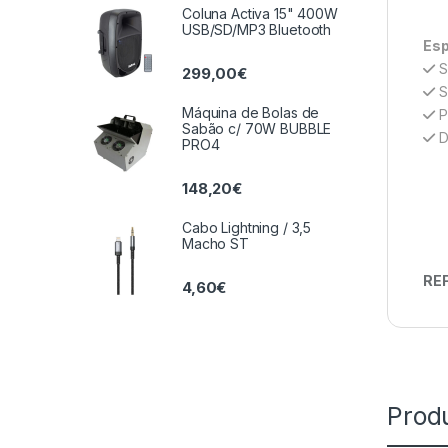
Coluna Activa 15" 400W
USB/SD/MP3 Bluetooth
Esp
S
299,00
€
S
Máquina de Bolas de
P
Sabão c/ 70W BUBBLE
D
PRO4
148,20
€
Cabo Lightning / 3,5
Macho ST
REF
4,60
€
Prod