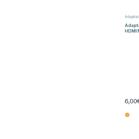
Adapta
Conecto
Adapt
HDMI 
Fême
6,00
⬤