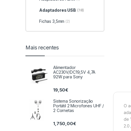
Adaptadores USB
(18)
Fichas 3,5mm
(2)
Mais recentes
Alimentador
AC230V/DC19,5V 4,7A
92W para Sony
19,50
€
Sistema Sonorização
O a
Portátil 2 Microfones UHF /
2 Cornetas
ada
de 
1,750,00
€
2.0 /