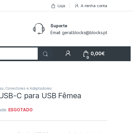
Loja
A minha conta
Suporte
Email: geral.blocks@blocks.pt
My Account
0,00
€
0
as, Conectores e Adaptadores
 USB-C para USB Fêmea
dade:
ESGOTADO