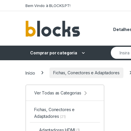
Skip to navigation
Skip to content
Bem Vindo à BLOCKS.PT!
Detalhes
Search fo
Comprar por categoria
Início
Fichas, Conectores e Adaptadores
Ver Todas as Categorias
Fichas, Conectores e
Adaptadores
(21)
Adaptadores HDMI
(1)