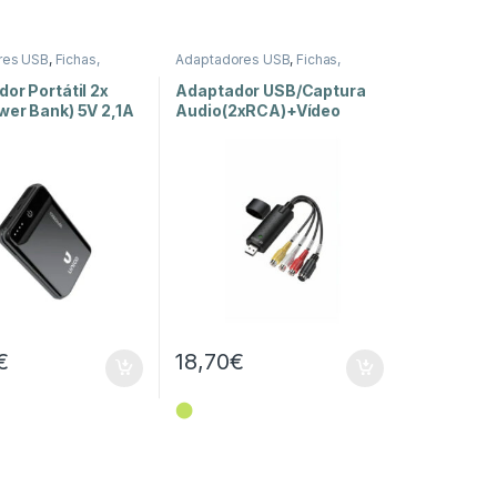
res USB
,
Fichas,
Adaptadores USB
,
Fichas,
es e Adaptadores
Conectores e Adaptadores
or Portátil 2x
Adaptador USB/Captura
wer Bank) 5V 2,1A
Audio(2xRCA)+Vídeo
0mAh
Analógico(RCA+SVHS)
€
18,70
€
⬤