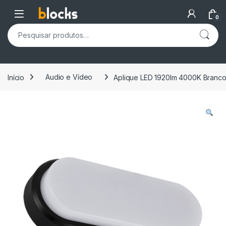
Skip to navigation
Skip to content
Open
0
Pesquisar por:
Início
Audio e Vídeo
Aplique LED 1920lm 4000K Branco