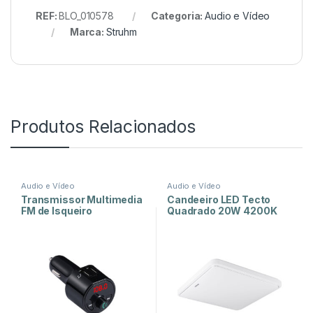
REF:
BLO_010578
Categoria:
Audio e Vídeo
Marca:
Struhm
Produtos Relacionados
Audio e Vídeo
Audio e Vídeo
Transmissor Multimedia
Candeeiro LED Tecto
FM de Isqueiro
Quadrado 20W 4200K
1360lm – SOLA