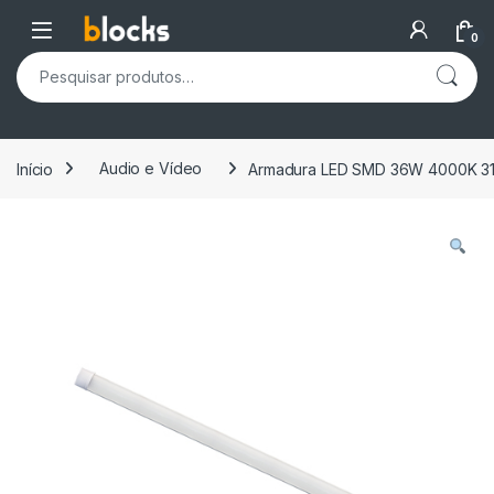
Skip to navigation
Skip to content
Open
0
Pesquisar por:
Início
Audio e Vídeo
Armadura LED SMD 36W 4000K 3