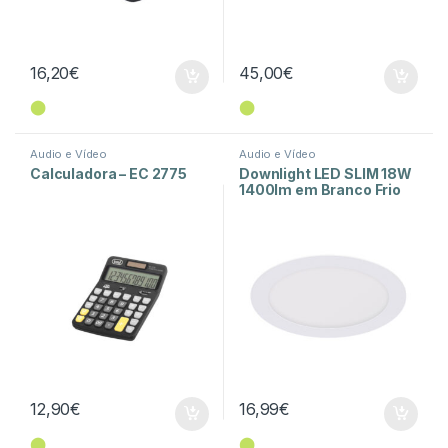
16,20
€
45,00
€
⬤
⬤
Audio e Vídeo
Audio e Vídeo
Calculadora – EC 2775
Downlight LED SLIM 18W
1400lm em Branco Frio
para embutir
12,90
€
16,99
€
⬤
⬤