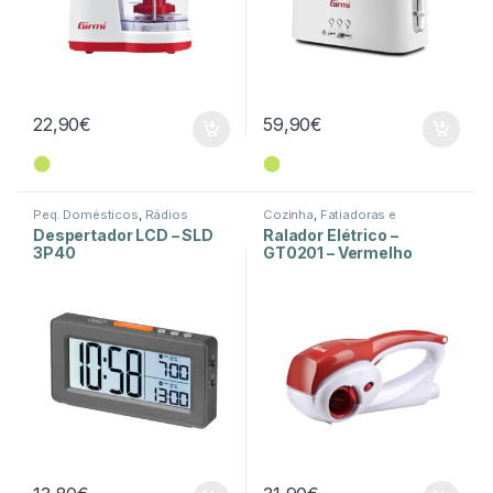
22,90
€
59,90
€
⬤
⬤
Peq. Domésticos
,
Rádios
Cozinha
,
Fatiadoras e
Picadoras
,
Peq. Domésticos
Despertador LCD – SLD
Ralador Elétrico –
3P40
GT0201 – Vermelho