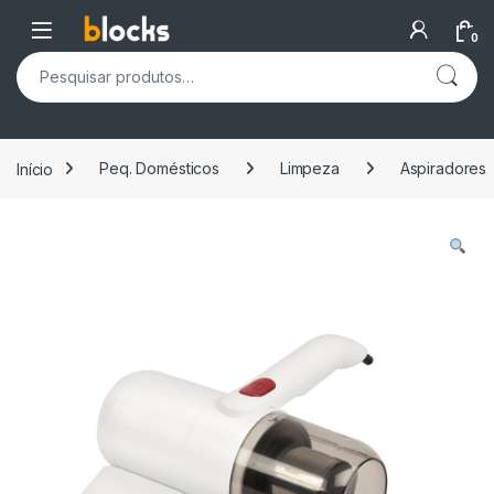
Skip to navigation
Skip to content
Open
0
Pesquisar por:
Início
Peq. Domésticos
Limpeza
Aspiradores