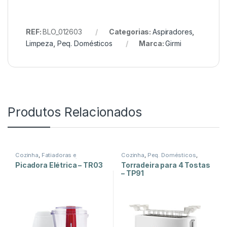
REF:
BLO_012603
Categorias:
Aspiradores
,
Limpeza
,
Peq. Domésticos
Marca:
Girmi
Produtos Relacionados
Cozinha
,
Fatiadoras e
Cozinha
,
Peq. Domésticos
,
Picadoras
,
Peq. Domésticos
Torradeiras
Picadora Elétrica – TR03
Torradeira para 4 Tostas
– TP91