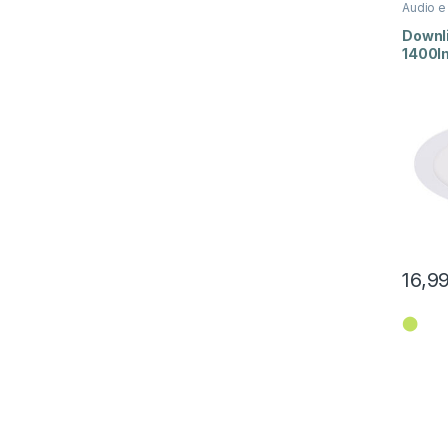
Audio e
Downl
1400l
para e
16,9
⬤