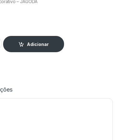
corativo – JAGODA
corativo - JAGODA quantity
Adicionar
ações