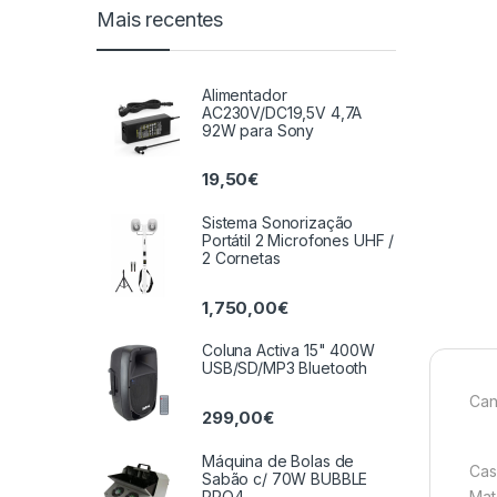
Mais recentes
Alimentador
AC230V/DC19,5V 4,7A
92W para Sony
19,50
€
Sistema Sonorização
Portátil 2 Microfones UHF /
2 Cornetas
1,750,00
€
Coluna Activa 15" 400W
USB/SD/MP3 Bluetooth
Can
299,00
€
Máquina de Bolas de
Cas
Sabão c/ 70W BUBBLE
PRO4
Mat