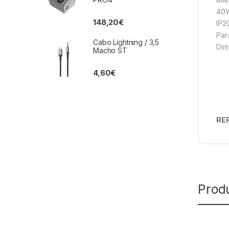
40
148,20
€
IP2
Para
Cabo Lightning / 3,5
Dim
Macho ST
4,60
€
REF
Prod