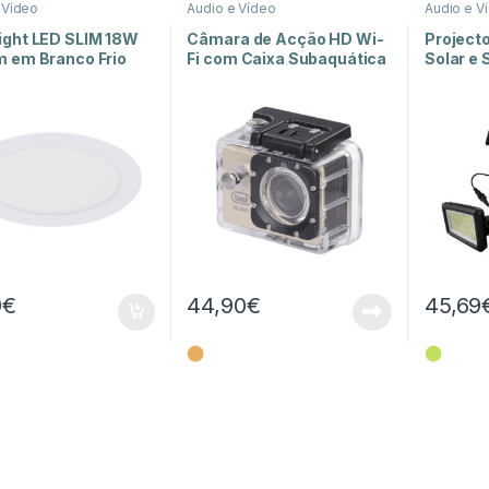
 Vídeo
Audio e Vídeo
Audio e V
ight LED SLIM 18W
Câmara de Acção HD Wi-
Project
m em Branco Frio
Fi com Caixa Subaquática
Solar e
mbutir
GO 2200
LED
9
€
44,90
€
45,69
⬤
⬤