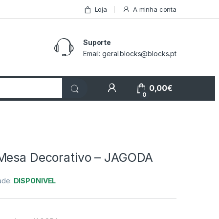
Loja
A minha conta
Suporte
Email: geral.blocks@blocks.pt
My Account
0,00
€
0
Mesa Decorativo – JAGODA
dade:
DISPONIVEL