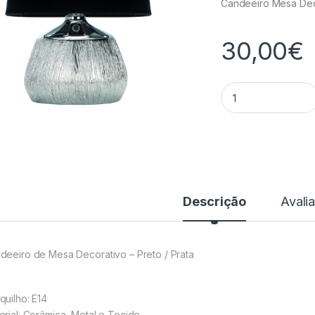
Candeeiro Mesa De
30,00
€
Candeeiro Mesa De
Descrição
Avali
deeiro de Mesa Decorativo – Preto / Prata
quilho: E14
erial: Cerâmica, Metal e Tecido