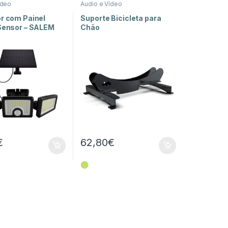
ídeo
Audio e Vídeo
or com Painel
Suporte Bicicleta para
 Sensor – SALEM
Chão
€
62,80
€
⬤