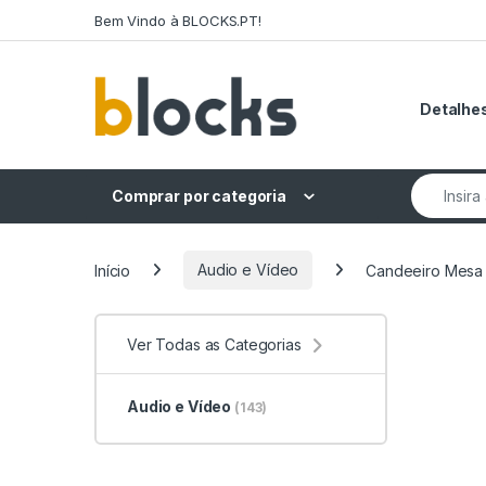
Skip to navigation
Skip to content
Bem Vindo à BLOCKS.PT!
Detalhes
Search fo
Comprar por categoria
Início
Audio e Vídeo
Candeeiro Mesa
Ver Todas as Categorias
Audio e Vídeo
(143)