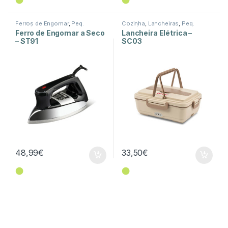
Ferros de Engomar
,
Peq.
Cozinha
,
Lancheiras
,
Peq.
Domésticos
,
Tratamento de
Domésticos
Ferro de Engomar a Seco
Lancheira Elétrica –
Roupa
– ST91
SC03
48,99
€
33,50
€
⬤
⬤