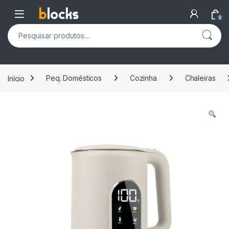
Skip to navigation
Skip to content
Open
0
Pesquisar por:
Início
Peq. Domésticos
Cozinha
Chaleiras