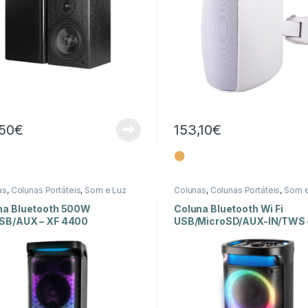
,50
€
153,10
€
⬤
as
,
Colunas Portáteis
,
Som e Luz
Colunas
,
Colunas Portáteis
,
Som e
na Bluetooth 500W
Coluna Bluetooth Wi Fi
SB/AUX – XF 4400
USB/MicroSD/AUX-IN/TWS 
3150