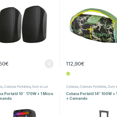
,50
€
112,90
€
⬤
as
,
Colunas Portáteis
,
Som e Luz
Colunas
,
Colunas Portáteis
,
Som e
a Portátil 10´´ 170W + 1 Micro
Coluna Portátil 14″ 100W + 
mando
+ Comando