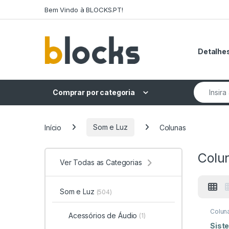
Skip to navigation
Skip to content
Bem Vindo à BLOCKS.PT!
Detalhes
Search fo
Comprar por categoria
Início
Som e Luz
Colunas
Colu
Ver Todas as Categorias
Som e Luz
(504)
Colun
Acessórios de Áudio
(1)
Siste