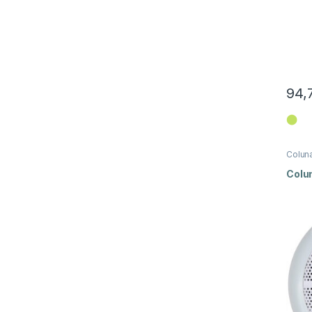
94,
⬤
Colun
Colu