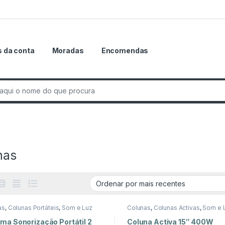
 da conta
Moradas
Encomendas
r:
nas
as
,
Colunas Portáteis
,
Som e Luz
Colunas
,
Colunas Activas
,
Som e 
ma Sonorização Portátil 2
Coluna Activa 15″ 400W