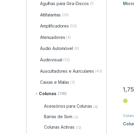
Micr
Agulhas para Gira-Discos
(1)
Altifalantes
(29)
Amplificadores
(53)
Atenuadores
(4)
Áudio Automóvel
(6)
Audiovisual
(32)
Auscultadores e Auriculares
(43)
Caixas e Malas
(3)
1,7
Colunas
(139)
⬤
Acessórios para Colunas
(4)
Colun
Barras de Som
(3)
Luz
Colu
Colunas Activas
(12)