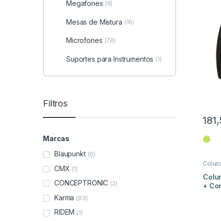
Megafones
(6)
Mesas de Mistura
(19)
Microfones
(78)
Suportes para Instrumentos
(1)
Filtros
181
⬤
Marcas
Blaupunkt
(9)
Colun
CMX
(1)
Colun
CONCEPTRONIC
(2)
+ Co
Karma
(83)
RIDEM
(1)