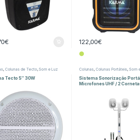
70
€
122,00
€
⬤
as
,
Colunas de Tecto
,
Som e Luz
Colunas
,
Colunas Portáteis
,
Som e
na Tecto 5″ 30W
Sistema Sonorização Portát
Microfones UHF / 2 Corneta