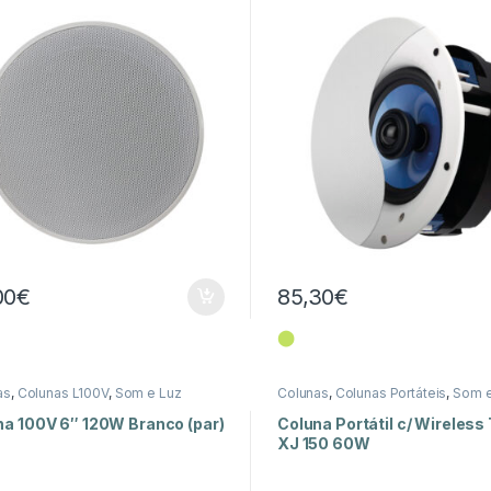
00
€
85,30
€
⬤
as
,
Colunas L100V
,
Som e Luz
Colunas
,
Colunas Portáteis
,
Som e
na 100V 6″ 120W Branco (par)
Coluna Portátil c/ Wireles
XJ 150 60W