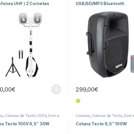
ofones UHF / 2 Cornetas
USB/SD/MP3 Bluetooth
50,00
€
299,00
€
⬤
as
,
Colunas de Tecto L100V
,
Som e
Colunas
,
Colunas de Tecto
,
Som e
na Tecto 100V 6,5″ 30W
Coluna Tecto 6,5″ 100W