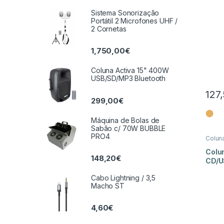
Sistema Sonorização
Portátil 2 Microfones UHF /
2 Cornetas
1,750,00
€
Coluna Activa 15" 400W
USB/SD/MP3 Bluetooth
127
299,00
€
⬤
Máquina de Bolas de
Sabão c/ 70W BUBBLE
PRO4
Colun
Colu
148,20
€
CD/U
Cabo Lightning / 3,5
Macho ST
4,60
€