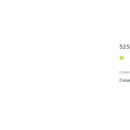
525
⬤
Colun
Colu