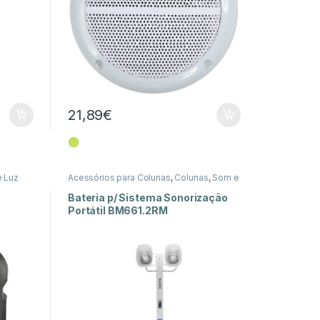
21,89
€
⬤
 Luz
Acessórios para Colunas
,
Colunas
,
Som e
Luz
Bateria p/ Sistema Sonorização
Portátil BM661.2RM