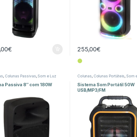
,00
€
255,00
€
⬤
as
,
Colunas Passivas
,
Som e Luz
Colunas
,
Colunas Portáteis
,
Som e
na Passiva 8″ com 180W
Sistema Som Portátil 50W
USB/MP3/FM