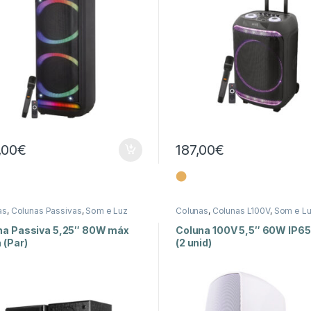
,00
€
187,00
€
⬤
as
,
Colunas Passivas
,
Som e Luz
Colunas
,
Colunas L100V
,
Som e L
na Passiva 5,25″ 80W máx
Coluna 100V 5,5″ 60W IP65
 (Par)
(2 unid)