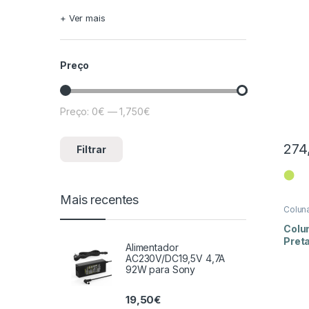
+ Ver mais
Preço
Preço:
0€
—
1,750€
Preço mínimo
Preço máximo
274
Filtrar
⬤
Mais recentes
Colun
Colu
Preta
Alimentador
AC230V/DC19,5V 4,7A
92W para Sony
19,50
€