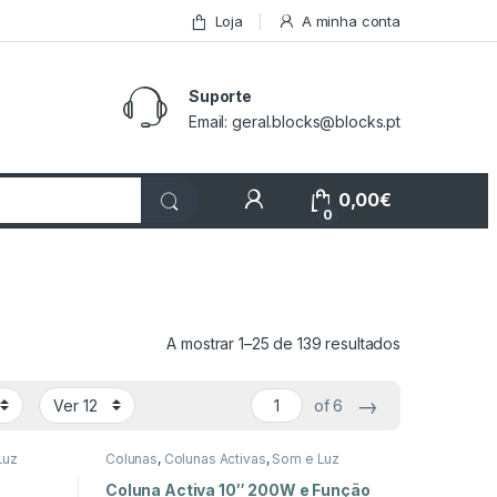
Loja
A minha conta
Suporte
Email: geral.blocks@blocks.pt
My Account
0,00
€
0
Ordenado por
A mostrar 1–25 de 139 resultados
→
of 6
Luz
Colunas
,
Colunas Activas
,
Som e Luz
Coluna Activa 10″ 200W e Função