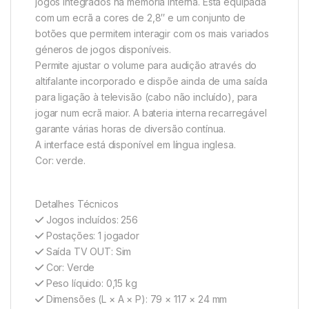
jogos integrados na memória interna. Está equipada
com um ecrã a cores de 2,8″ e um conjunto de
botões que permitem interagir com os mais variados
géneros de jogos disponíveis.
Permite ajustar o volume para audição através do
altifalante incorporado e dispõe ainda de uma saída
para ligação à televisão (cabo não incluído), para
jogar num ecrã maior. A bateria interna recarregável
garante várias horas de diversão contínua.
A interface está disponível em língua inglesa.
Cor: verde.
Detalhes Técnicos
Jogos incluídos: 256
Postações: 1 jogador
Saída TV OUT: Sim
Cor: Verde
Peso líquido: 0,15 kg
Dimensões (L × A × P): 79 × 117 × 24 mm