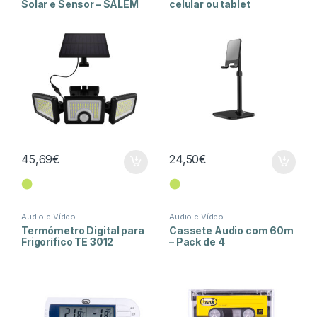
Solar e Sensor – SALEM
celular ou tablet
LED
45,69
€
24,50
€
⬤
⬤
Audio e Vídeo
Audio e Vídeo
Termómetro Digital para
Cassete Audio com 60m
Frigorífico TE 3012
– Pack de 4