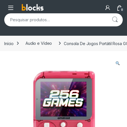
Skip to navigation
Skip to content
Open
0
Pesquisar por:
Início
Audio e Vídeo
Consola De Jogos Portátil Rosa 