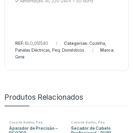
Alimentação: AC 220-240V ~ 50-60Hz
REF:
BLO_012540
Categorias:
Cozinha
,
Panelas Eléctricas
,
Peq. Domésticos
Marca:
Girmi
Produtos Relacionados
Casa de Banho
,
Peq.
Casa de Banho
,
Peq.
Domésticos
Domésticos
Aparador de Precisão –
Secador de Cabelo
RC0200
Profissional – PH91