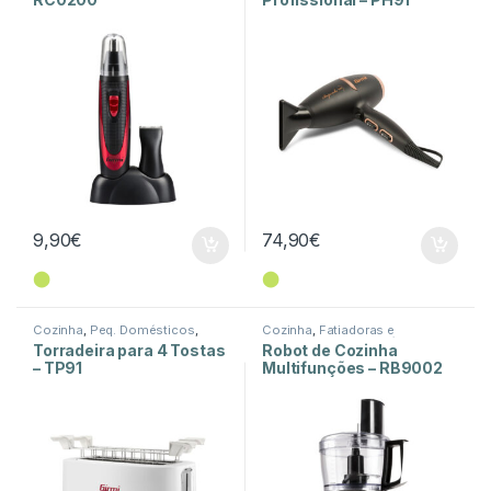
9,90
€
74,90
€
⬤
⬤
Cozinha
,
Peq. Domésticos
,
Cozinha
,
Fatiadoras e
Torradeiras
Picadoras
,
Peq. Domésticos
Torradeira para 4 Tostas
Robot de Cozinha
– TP91
Multifunções – RB9002