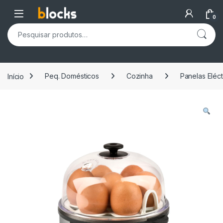
Skip to navigation
Skip to content
Open
0
Pesquisar por:
Início
Peq. Domésticos
Cozinha
Panelas Eléct