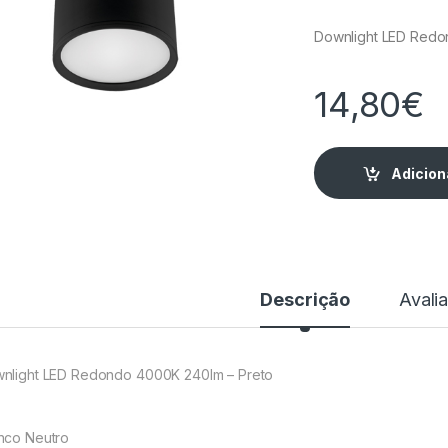
Downlight LED Redo
14,80
€
Adicion
Descrição
Avali
nlight LED Redondo 4000K 240lm – Preto
nco Neutro