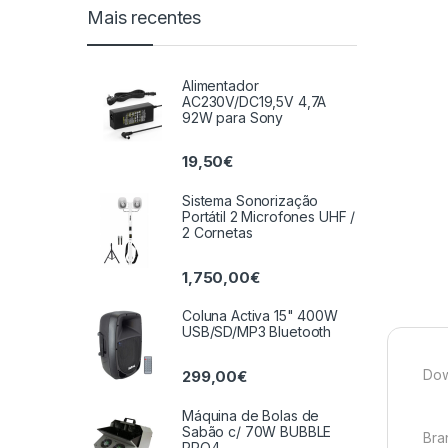
Mais recentes
Alimentador
AC230V/DC19,5V 4,7A
92W para Sony
19,50
€
Sistema Sonorização
Portátil 2 Microfones UHF /
2 Cornetas
1,750,00
€
Coluna Activa 15" 400W
USB/SD/MP3 Bluetooth
Dow
299,00
€
Máquina de Bolas de
Sabão c/ 70W BUBBLE
Bra
PRO4