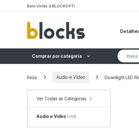
Skip to navigation
Skip to content
Bem Vindo à BLOCKS.PT!
Detalhes
Search fo
Comprar por categoria
Início
Audio e Vídeo
Downlight LED R
Ver Todas as Categorias
Audio e Vídeo
(143)