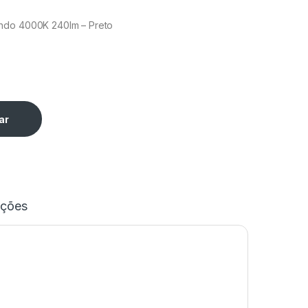
ndo 4000K 240lm – Preto
ar
ações