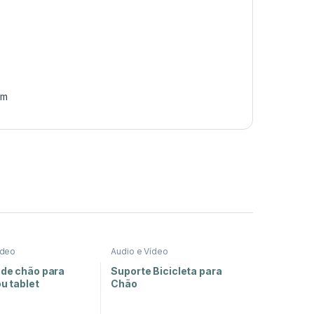
hm
ídeo
Audio e Vídeo
 de chão para
Suporte Bicicleta para
ou tablet
Chão