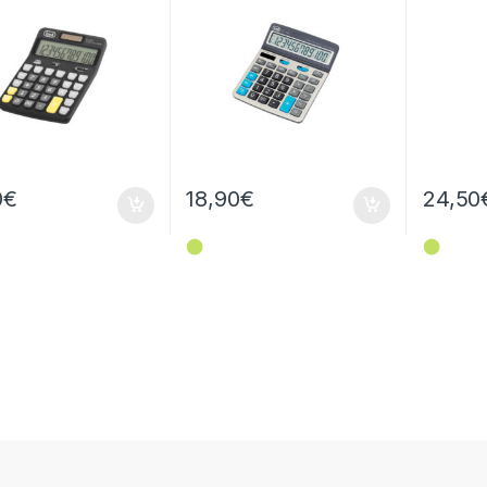
0
€
18,90
€
24,50
⬤
⬤