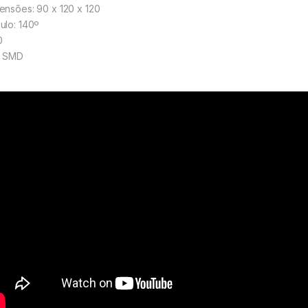
ensões: 90 x 120 x 120
ulo: 140º
0
D SMD