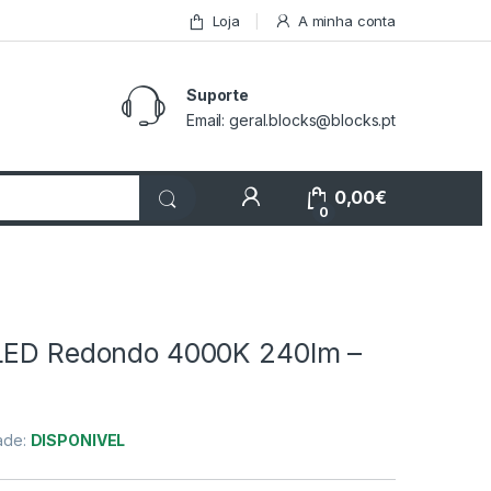
Loja
A minha conta
Suporte
Email: geral.blocks@blocks.pt
My Account
0,00
€
0
LED Redondo 4000K 240lm –
dade:
DISPONIVEL