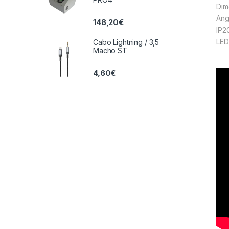
Dim
Ang
148,20
€
IP2
LE
Cabo Lightning / 3,5
Macho ST
4,60
€