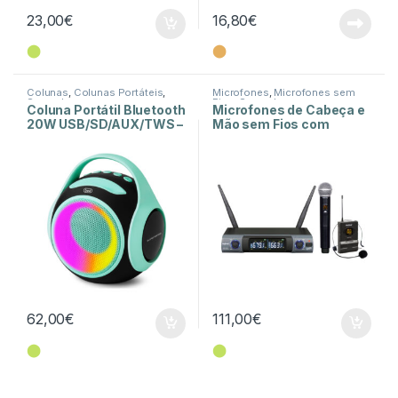
23,00
€
16,80
€
⬤
⬤
Colunas
,
Colunas Portáteis
,
Microfones
,
Microfones sem
Som e Luz
Fios
,
Som e Luz
Coluna Portátil Bluetooth
Microfones de Cabeça e
20W USB/SD/AUX/TWS –
Mão sem Fios com
XR 8A 202
Receptor UHF
62,00
€
111,00
€
⬤
⬤