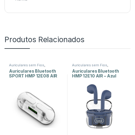
Produtos Relacionados
Auriculares sem Fios
,
Auriculares sem Fios
,
Auscultadores e Auriculares
,
Auscultadores e Auriculares
,
Auriculares Bluetooth
Auriculares Bluetooth
Som e Luz
Som e Luz
SPORT HMP 12E08 AIR
HMP 12E10 AIR – Azul
Mini – Branco