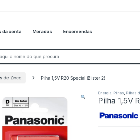
 da conta
Moradas
Encomendas
r:
as de Zinco
Pilha 1,5V R20 Special (Blister 2)
Energia
,
Pilhas
,
Pilhas 
Pilha 1,5V R