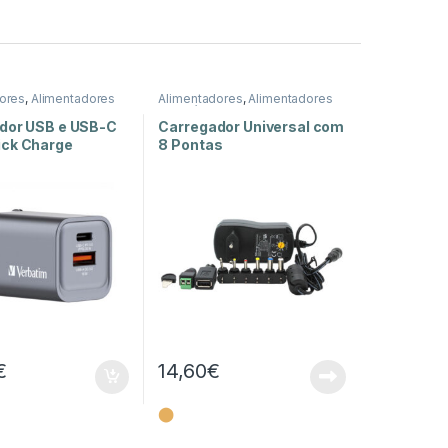
ores
,
Alimentadores
Alimentadores
,
Alimentadores
rgia
Reguláveis
,
Energia
dor USB e USB-C
Carregador Universal com
ck Charge
8 Pontas
€
14,60
€
⬤