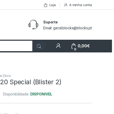
Loja
A minha conta
Suporte
Email: geral.blocks@blocks.pt
My Account
0,00
€
0
de Zinco
20 Special (Blister 2)
Disponibilidade:
DISPONIVEL