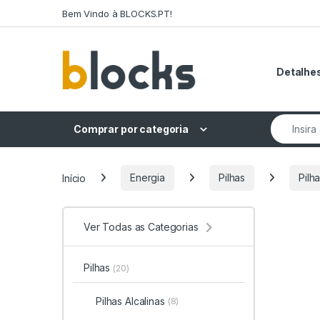
Skip to navigation
Skip to content
Bem Vindo à BLOCKS.PT!
Detalhes
Search fo
Comprar por categoria
Início
Energia
Pilhas
Pilh
Ver Todas as Categorias
Pilhas
(20)
Pilhas Alcalinas
(8)