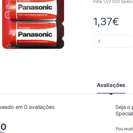
Pilha 1,5V R20 Specia
1,37
€
Pilha 1,5V R20 Speci
Avaliações
seado em 0 avaliações
Seja o 
Special
.0
You mus
ia