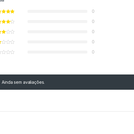
0
0
0
0
0
Ainda sem avaliações.