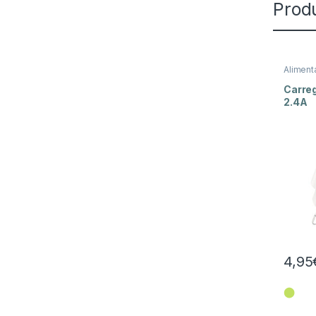
Prod
Aliment
Fixos
,
E
Carre
2.4A
4,95
⬤