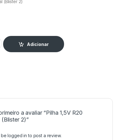
l (Blister 2)
al (Blister 2) quantity
Adicionar
primeiro a avaliar “Pilha 1,5V R20
 (Blister 2)”
t be
logged in
to post a review.