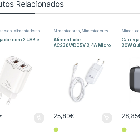
utos Relacionados
adores
,
Alimentadores
Alimentadores
,
Alimentadores
Alimentad
nergia
Fixos
,
Energia
Fixos
,
Ene
gador com 2 USB e
Alimentador
Carrega
AC230V/DC5V 2,4A Micro
20W Qui
USB
€
25,80
€
28,85
⬤
⬤