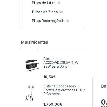
Pilhas de Litium
(4)
Pilhas de Zinco
(3)
Pilhas Recarregáveis
(5)
Mais recentes
Alimentador
AC230V/DC19,5V 4,7A
92W para Sony
19,50
€
Ba
Sistema Sonorização
Portátil 2 Microfones UHF /
2 Cornetas
0
1,750,00
€
méd