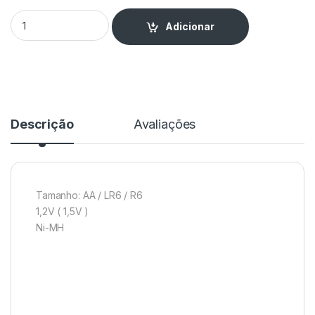
Pilha Recarregável R6 1900mAh (Blister 2) quantity
Adicionar
Descrição
Avaliações
Tamanho: AA / LR6 / R6
1,2V ( 1,5V )
Ni-MH