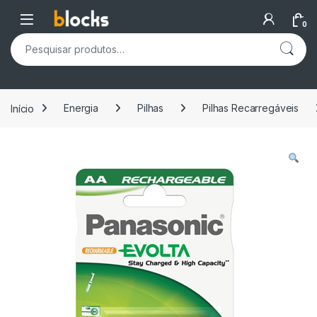
Skip to navigation
Skip to content
Open
0
Pesquisar por:
Início
Energia
Pilhas
Pilhas Recarregáveis