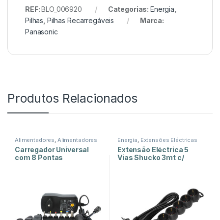
REF:
BLO_006920
Categorias:
Energia
,
Pilhas
,
Pilhas Recarregáveis
Marca:
Panasonic
Produtos Relacionados
Alimentadores
,
Alimentadores
Energia
,
Extensões Eléctricas
Reguláveis
,
Energia
Carregador Universal
Extensão Eléctrica 5
com 8 Pontas
Vias Shucko 3mt c/
Interruptor