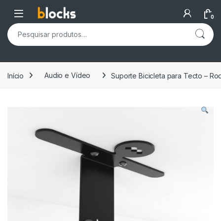
Skip to navigation
Skip to content
Open
0
Pesquisar por:
Início
Audio e Vídeo
Suporte Bicicleta para Tecto – Ro