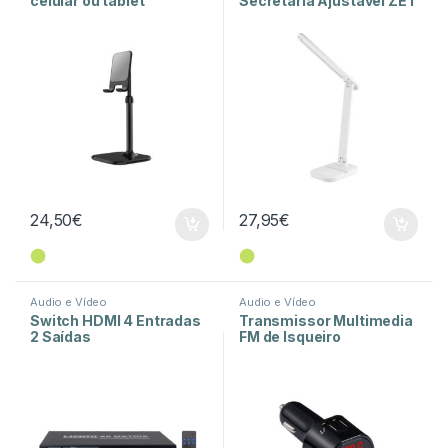
celular ou tablet
Secretária Ajustável ZET
24,50
€
27,95
€
⬤
⬤
Audio e Vídeo
Audio e Vídeo
Switch HDMI 4 Entradas
Transmissor Multimedia
2 Saídas
FM de Isqueiro