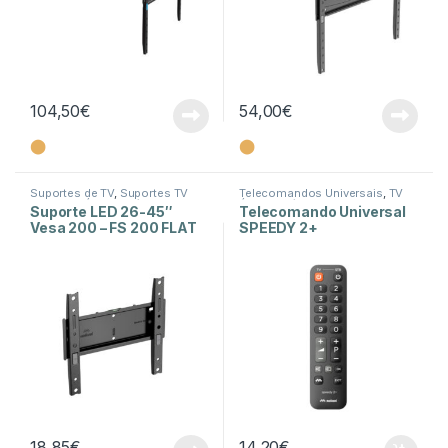
104,50
€
54,00
€
⬤
⬤
Suportes de TV
,
Suportes TV
Telecomandos Universais
,
TV
Fixos
,
TV Áudio e Vídeo
Áudio e Vídeo
Suporte LED 26-45″
Telecomando Universal
Vesa 200 – FS 200 FLAT
SPEEDY 2+
CG
18,85
€
14,20
€