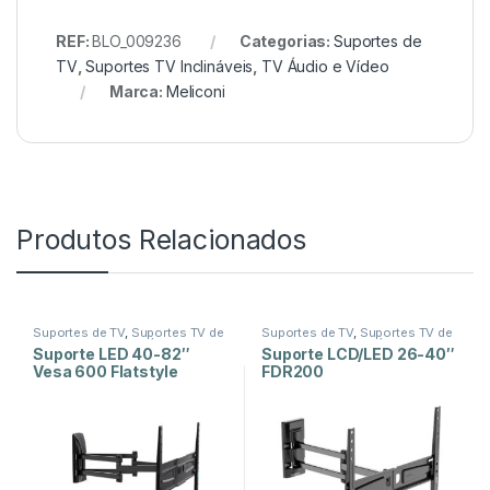
REF:
BLO_009236
Categorias:
Suportes de
TV
,
Suportes TV Inclináveis
,
TV Áudio e Vídeo
Marca:
Meliconi
Produtos Relacionados
Suportes de TV
,
Suportes TV de
Suportes de TV
,
Suportes TV de
Dupla Rotação
,
TV Áudio e
Dupla Rotação
,
TV Áudio e
Suporte LED 40-82″
Suporte LCD/LED 26-40″
Vídeo
Vídeo
Vesa 600 Flatstyle
FDR200
FDRP600