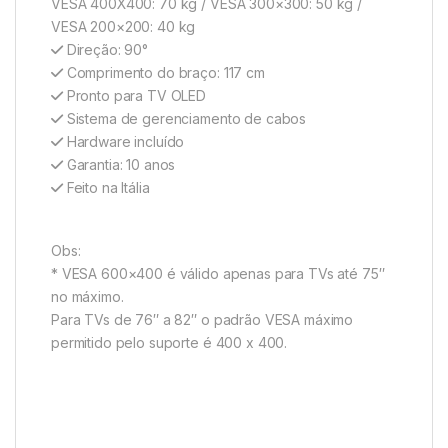
VESA 400X400: 70 kg / VESA 300×300: 50 kg /
VESA 200×200: 40 kg
Direção: 90°
Comprimento do braço: 117 cm
Pronto para TV OLED
Sistema de gerenciamento de cabos
Hardware incluído
Garantia: 10 anos
Feito na Itália
Obs:
* VESA 600×400 é válido apenas para TVs até 75″
no máximo.
Para TVs de 76″ a 82″ o padrão VESA máximo
permitido pelo suporte é 400 x 400.