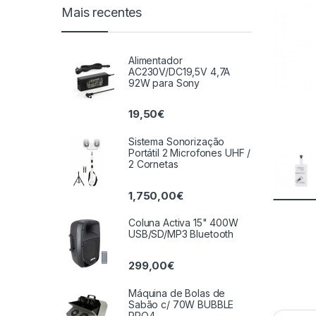
Mais recentes
Alimentador
AC230V/DC19,5V 4,7A
92W para Sony
19,50
€
Sistema Sonorização
Portátil 2 Microfones UHF /
2 Cornetas
1,750,00
€
Coluna Activa 15" 400W
USB/SD/MP3 Bluetooth
299,00
€
Máquina de Bolas de
Sabão c/ 70W BUBBLE
PRO4