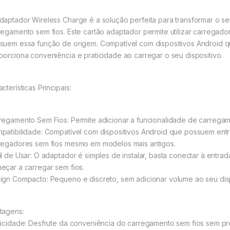
daptador Wireless Charge é a solução perfeita para transformar o s
regamento sem fios. Este cartão adaptador permite utilizar carrega
suem essa função de origem. Compatível com dispositivos Android 
porciona conveniência e praticidade ao carregar o seu dispositivo.
cterísticas Principais:
regamento Sem Fios: Permite adicionar a funcionalidade de carrega
patibilidade: Compatível com dispositivos Android que possuem ent
regadores sem fios mesmo em modelos mais antigos.
il de Usar: O adaptador é simples de instalar, basta conectar à ent
eçar a carregar sem fios.
ign Compacto: Pequeno e discreto, sem adicionar volume ao seu disp
tagens:
ticidade: Desfrute da conveniência do carregamento sem fios sem prec