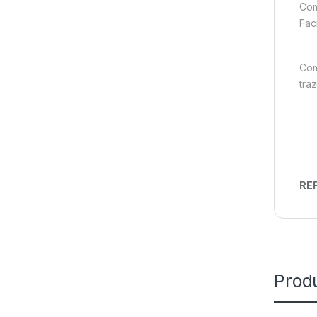
Com
Fac
Com
tra
REF
Prod