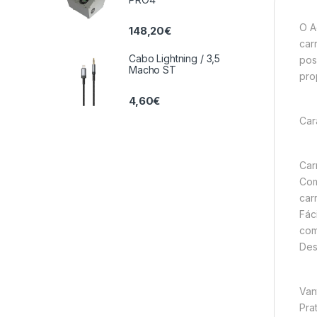
O A
148,20
€
car
Cabo Lightning / 3,5
pos
Macho ST
pro
4,60
€
Cara
Car
Com
car
Fác
com
Des
Van
Pra