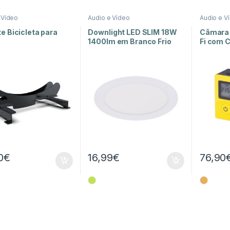
 Vídeo
Audio e Vídeo
Audio e V
e Bicicleta para
Downlight LED SLIM 18W
Câmara 
1400lm em Branco Frio
Fi com 
para embutir
GO 250
0
€
16,99
€
76,90
⬤
⬤