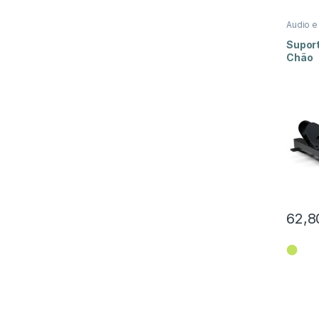
Audio e
Suport
Chão
62,8
⬤