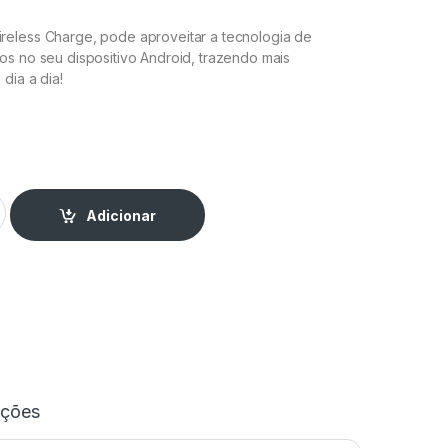
eless Charge, pode aproveitar a tecnologia de
os no seu dispositivo Android, trazendo mais
dia a dia!
mento sem Fios para Android quantity
Adicionar
ações