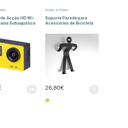
ídeo
Audio e Vídeo
de Acção HD Wi-
Suporte Parede para
Caixa Subaquática
Acessórios de Bicicleta
0
€
26,80
€
⬤