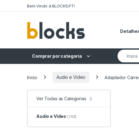
Skip to navigation
Skip to content
Bem Vindo à BLOCKS.PT!
Detalhes
Search fo
Comprar por categoria
Início
Audio e Vídeo
Adaptador Carre
Ver Todas as Categorias
Audio e Vídeo
(143)