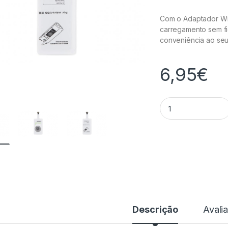
Com o Adaptador Wir
carregamento sem fi
conveniência ao seu 
6,95
€
Adaptador Carrega
Descrição
Avali