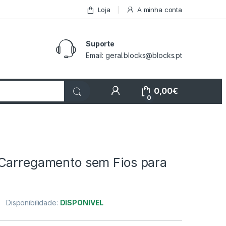
Loja
A minha conta
Suporte
Email: geral.blocks@blocks.pt
My Account
0,00
€
0
Carregamento sem Fios para
Disponibilidade:
DISPONIVEL