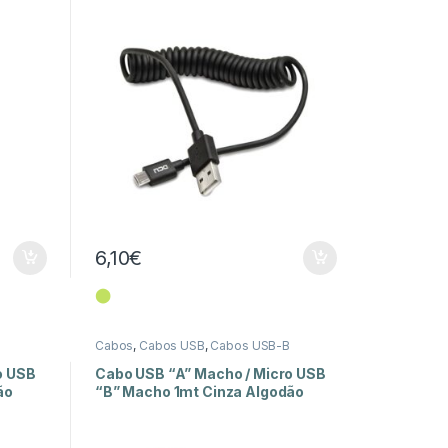
6,10
€
⬤
Cabos
,
Cabos USB
,
Cabos USB-B
o USB
Cabo USB “A” Macho / Micro USB
ão
“B” Macho 1mt Cinza Algodão