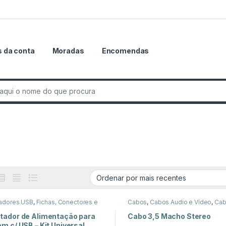
 da conta
Moradas
Encomendas
r:
adores USB
,
Fichas, Conectores e
Cabos
,
Cabos Áudio e Vídeo
,
Cab
adores
3,5mm
tador de Alimentação para
Cabo 3,5 Macho Stereo
m c/ USB – Kit Universal