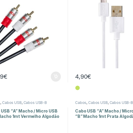
99
€
4,90
€
⬤
s
,
Cabos USB
,
Cabos USB-B
Cabos
,
Cabos USB
,
Cabos USB-B
 USB “A” Macho / Micro USB
Cabo USB “A” Macho / Micr
Macho 1mt Vermelho Algodão
“B” Macho 1mt Prata Algod