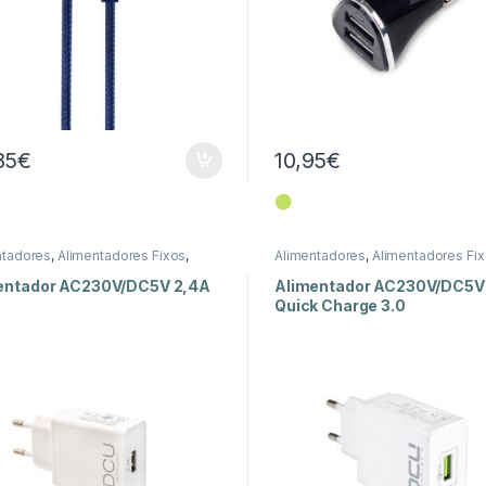
85
€
10,95
€
⬤
ntadores
,
Alimentadores Fixos
,
Alimentadores
,
Alimentadores Fi
a
Energia
entador AC230V/DC5V 2,4A
Alimentador AC230V/DC5V
Quick Charge 3.0