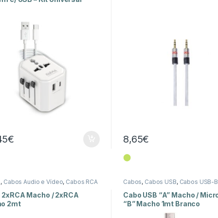
45
€
8,65
€
⬤
s
,
Cabos Áudio e Vídeo
,
Cabos RCA
Cabos
,
Cabos USB
,
Cabos USB-B
 2xRCA Macho / 2xRCA
Cabo USB “A” Macho / Micr
o 2mt
“B” Macho 1mt Branco