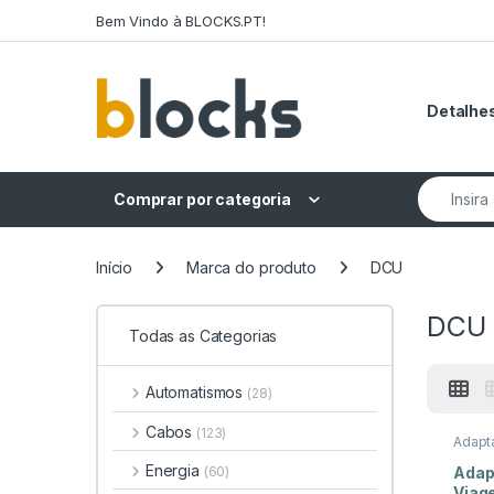
Skip to navigation
Skip to content
Bem Vindo à BLOCKS.PT!
Detalhes
Search fo
Comprar por categoria
Início
Marca do produto
DCU
DCU
Todas as Categorias
Automatismos
(28)
Cabos
(123)
Adapt
Adapt
Energia
Adap
(60)
Viage