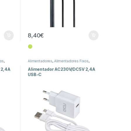
8,40
€
⬤
xos
,
Alimentadores
,
Alimentadores Fixos
,
Energia
 2,4A
Alimentador AC230V/DC5V 2,4A
USB-C