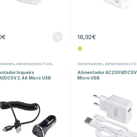
0
€
16,92
€
⬤
ntadores
,
Alimentadores Fixos
,
Alimentadores
,
Alimentadores Fi
a
Energia
entador Isqueiro
Alimentador AC230V/DC5V
V/DC5V 2,4A Micro USB
Micro USB