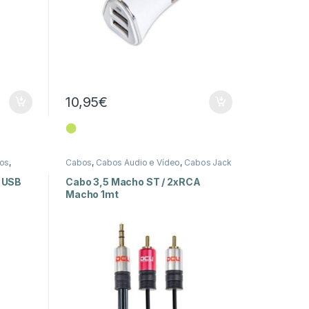
10,95
€
⬤
xos
,
Cabos
,
Cabos Áudio e Vídeo
,
Cabos Jack
3,5mm
 USB
Cabo 3,5 Macho ST / 2xRCA
Macho 1mt