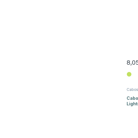
8,0
⬤
Cabo
Cabo
Light