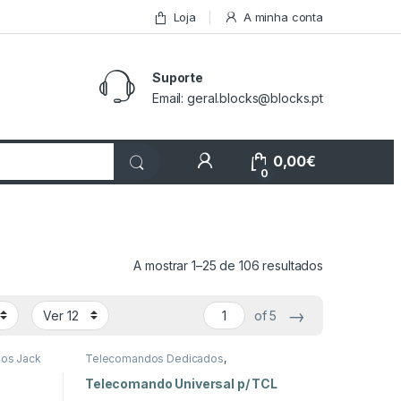
Loja
A minha conta
Suporte
Email: geral.blocks@blocks.pt
My Account
0,00
€
0
Ordenado por
A mostrar 1–25 de 106 resultados
→
of 5
os Jack
Telecomandos Dedicados
,
Telecomandos Dedicados para TCL
,
TV
Áudio e Vídeo
Telecomando Universal p/ TCL