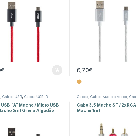
0
€
6,70
€
⬤
s
,
Cabos USB
,
Cabos USB-B
Cabos
,
Cabos Áudio e Vídeo
,
Cab
3,5mm
 USB “A” Macho / Micro USB
Cabo 3,5 Macho ST / 2xRC
Macho 2mt Grená Algodão
Macho 1mt