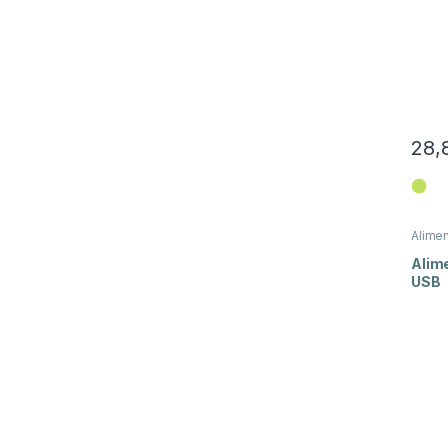
28,
⬤
Alime
Energi
Alim
USB