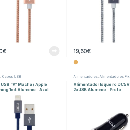
90
€
19,60
€
⬤
s
,
Cabos USB
Alimentadores
,
Alimentadores Fi
Energia
 USB “A” Macho / Apple
Alimentador Isqueiro DC5V
ning 1mt Aluminio – Azul
2xUSB Aluminio – Preto