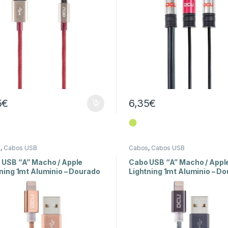
5
€
6,35
€
⬤
s
,
Cabos USB
Cabos
,
Cabos USB
 USB “A” Macho / Apple
Cabo USB “A” Macho / Appl
ning 1mt Aluminio – Dourado
Lightning 1mt Aluminio – D