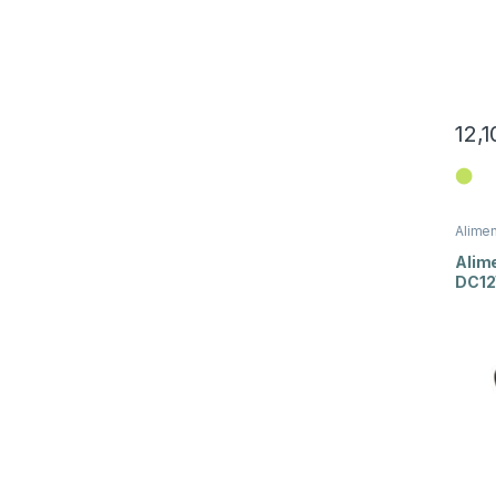
12,1
⬤
Alime
Energi
Alim
DC12