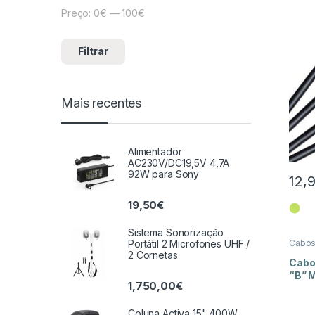
Preço:
0€
—
100€
Preço mínimo
Preço máximo
Filtrar
Mais recentes
Alimentador
AC230V/DC19,5V 4,7A
92W para Sony
12,
19,50
€
⬤
Sistema Sonorização
Portátil 2 Microfones UHF /
Cabo
2 Cornetas
Cabo
“B” 
1,750,00
€
Coluna Activa 15" 400W