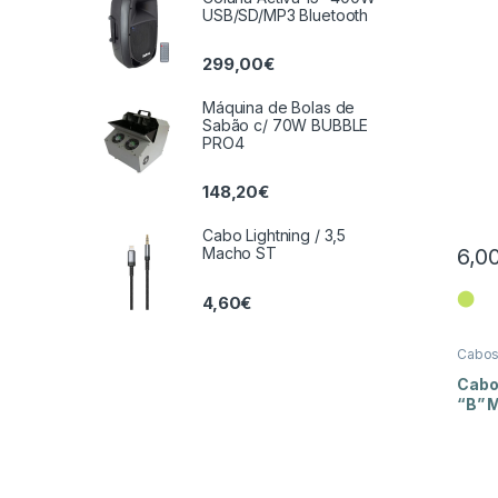
USB/SD/MP3 Bluetooth
299,00
€
Máquina de Bolas de
Sabão c/ 70W BUBBLE
PRO4
148,20
€
Cabo Lightning / 3,5
6,0
Macho ST
⬤
4,60
€
Cabo
Cabo
“B” 