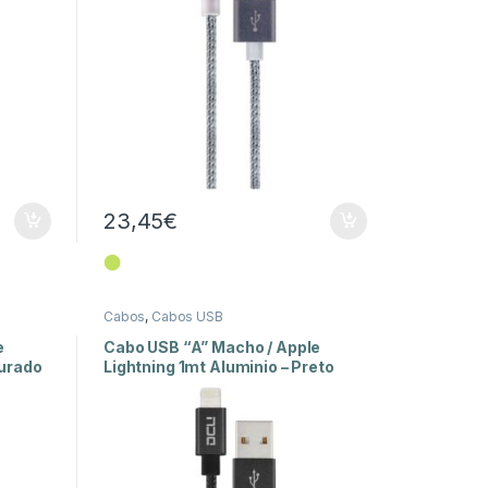
23,45
€
⬤
Cabos
,
Cabos USB
e
Cabo USB “A” Macho / Apple
ourado
Lightning 1mt Aluminio – Preto