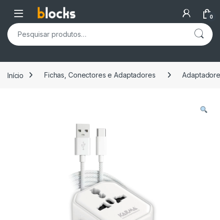
Skip to navigation
Skip to content
Open
0
Pesquisar por:
Início
Fichas, Conectores e Adaptadores
Adaptador