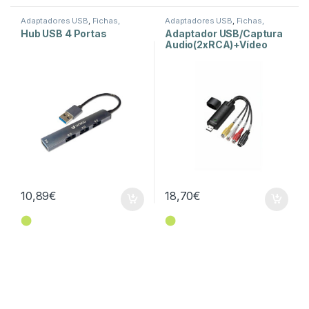
Adaptadores USB
,
Fichas,
Adaptadores USB
,
Fichas,
Conectores e Adaptadores
Conectores e Adaptadores
Hub USB 4 Portas
Adaptador USB/Captura
Audio(2xRCA)+Vídeo
Analógico(RCA+SVHS)
10,89
€
18,70
€
⬤
⬤