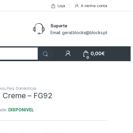
Loja
A minha conta
Suporte
Email: geral.blocks@blocks.pt
My Account
0,00
€
0
nos
,
Peq. Domésticos
8L Creme – FG92
dade:
DISPONIVEL