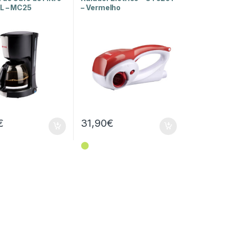
L – MC25
– Vermelho
€
31,90
€
⬤