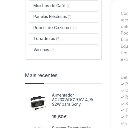
Moinhos de Café
(2)
Com
Panelas Eléctricas
(1)
tec
del
Robots de Cozinha
(12)
Pod
Torradeiras
(7)
fac
Equ
Varinhas
(8)
lit
ext
Mais recentes
Det
P
C
Alimentador
Re
AC230V/DC19,5V 4,7A
S
92W para Sony
T
19,50
€
T
Ec
Sistema Sonorização