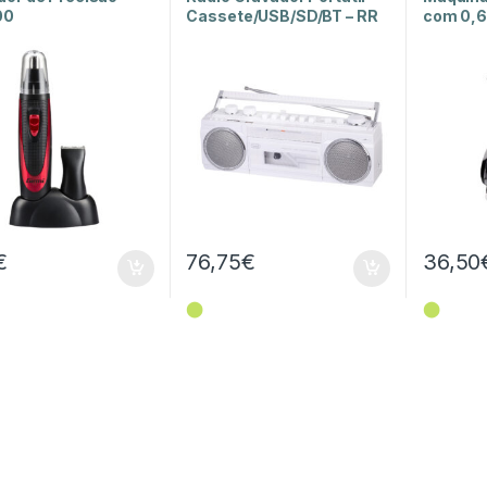
00
Cassete/USB/SD/BT – RR
com 0,6
501
€
76,75
€
36,50
⬤
⬤