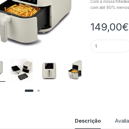
Com a nossa fritadei
com até 80% menos 
149,00
€
Air Fryer 8L Creme
Descrição
Avali