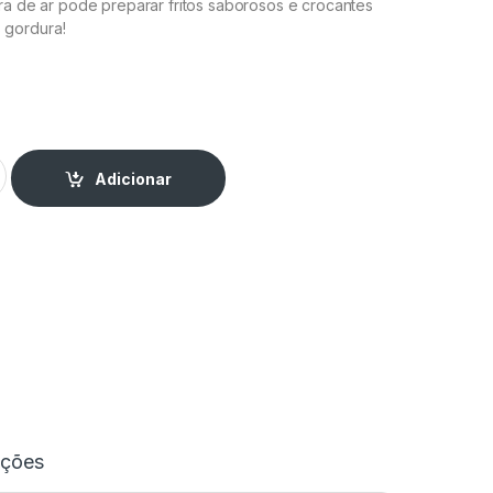
ra de ar pode preparar fritos saborosos e crocantes
gordura!
 - FG92 quantity
Adicionar
ações