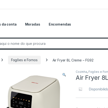
 da conta
Moradas
Encomendas
r:
Fogões e Fornos
Air Fryer 8L Creme – FG92
Cozinha
,
Fogões e For
Air Fryer 
Disponibili