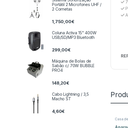
7 
Portátil 2 Microfones UHF /
P
2 Cornetas
A
1,750,00
€
Coluna Activa 15" 400W
USB/SD/MP3 Bluetooth
299,00
€
REF
Máquina de Bolas de
Sabão c/ 70W BUBBLE
PRO4
148,20
€
Prod
Cabo Lightning / 3,5
Macho ST
4,60
€
Casa d
Domést
Aparad