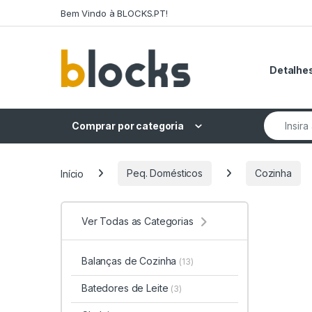
Skip to navigation
Skip to content
Bem Vindo à BLOCKS.PT!
Detalhes
Search fo
Comprar por categoria
Início
Peq. Domésticos
Cozinha
Ver Todas as Categorias
Balanças de Cozinha
(13)
Batedores de Leite
(3)