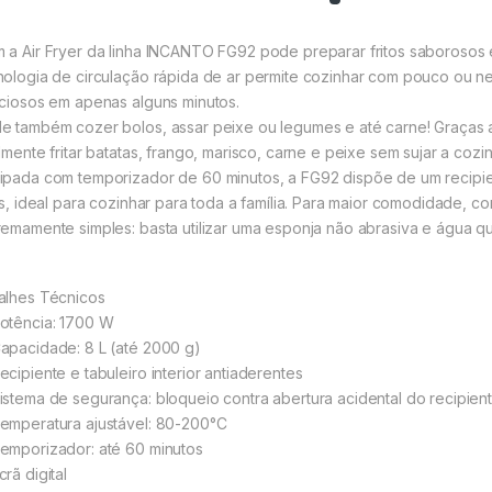
 a Air Fryer da linha INCANTO FG92 pode preparar fritos saborosos
nologia de circulação rápida de ar permite cozinhar com pouco ou n
iciosos em apenas alguns minutos.
e também cozer bolos, assar peixe ou legumes e até carne! Graças 
ilmente fritar batatas, frango, marisco, carne e peixe sem sujar a cozi
ipada com temporizador de 60 minutos, a FG92 dispõe de um recipi
ros, ideal para cozinhar para toda a família. Para maior comodidade, c
remamente simples: basta utilizar uma esponja não abrasiva e água qu
alhes Técnicos
otência: 1700 W
apacidade: 8 L (até 2000 g)
cipiente e tabuleiro interior antiaderentes
istema de segurança: bloqueio contra abertura acidental do recipien
emperatura ajustável: 80-200°C
emporizador: até 60 minutos
rã digital