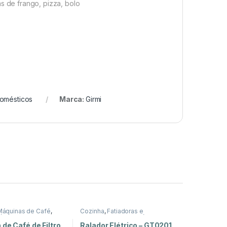
as de frango, pizza, bolo
omésticos
Marca:
Girmi
Máquinas de Café
,
Cozinha
,
Fatiadoras e
ésticos
Picadoras
,
Peq. Domésticos
de Café de Filtro
Ralador Elétrico – GT0201