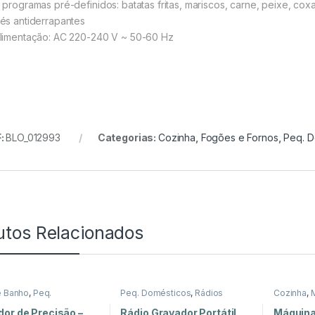
programas pré-definidos: batatas fritas, mariscos, carne, peixe, cox
és antiderrapantes
limentação: AC 220-240 V ~ 50-60 Hz
:
BLO_012993
Categorias:
Cozinha
,
Fogões e Fornos
,
Peq. D
utos Relacionados
e Banho
,
Peq.
Peq. Domésticos
,
Rádios
Cozinha
,
icos
Peq. Dom
or de Precisão –
Rádio Gravador Portátil
Máquina 