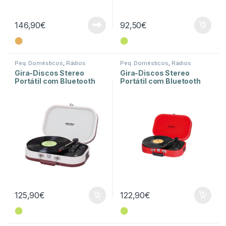
146,90
€
92,50
€
⬤
⬤
Peq. Domésticos
,
Rádios
Peq. Domésticos
,
Rádios
Gira-Discos Stereo
Gira-Discos Stereo
Portátil com Bluetooth
Portátil com Bluetooth
Sally – TT 1020 – Creme
Sally – TT 1020 –
Vermelho
125,90
€
122,90
€
⬤
⬤