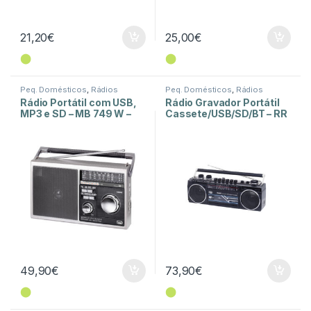
21,20
€
25,00
€
⬤
⬤
Peq. Domésticos
,
Rádios
Peq. Domésticos
,
Rádios
Rádio Portátil com USB,
Rádio Gravador Portátil
MP3 e SD – MB 749 W –
Cassete/USB/SD/BT – RR
Cinzento
501
49,90
€
73,90
€
⬤
⬤