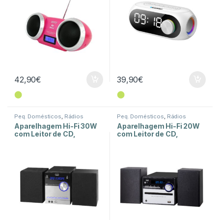
42,90
€
39,90
€
⬤
⬤
Peq. Domésticos
,
Rádios
Peq. Domésticos
,
Rádios
Aparelhagem Hi-Fi 30W
Aparelhagem Hi-Fi 20W
com Leitor de CD,
com Leitor de CD,
Bluetooth e USB – HCX
Bluetooth e USB – HCX
10D8
10F6