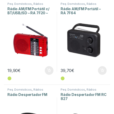
Peq. Domésticos
,
Rádios
Peq. Domésticos
,
Rádios
Rádio AM/FM Portátil c/
Rádio AM/FM Portátil –
BT/USB/SD – RA 7F20 –
RA 7F64
Vermelho
19,90
€
39,70
€
⬤
⬤
Peq. Domésticos
,
Rádios
Peq. Domésticos
,
Rádios
Rádio Despertador FM
Rádio Despertador FM RC
827