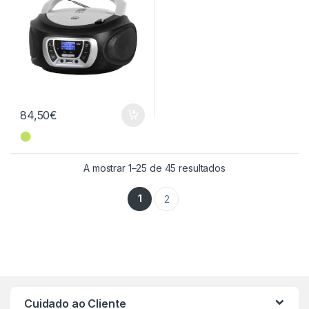
84,50
€
⬤
Ordenado por mai
A mostrar 1–25 de 45 resultados
1
2
Cuidado ao Cliente