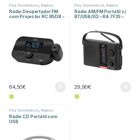
Peq. Domésticos
,
Rádios
Peq. Domésticos
,
Rádios
Rádio Despertador FM
Rádio AM/FM Portátil c/
com Projector RC 85D8 –
BT/USB/SD – RA 7F25 –
Preto
Preto
64,50
€
29,90
€
⬤
⬤
Peq. Domésticos
,
Rádios
Rádio CD Portátil com
USB