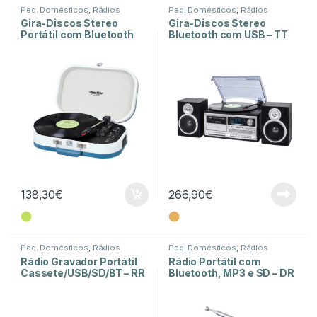
Peq. Domésticos
,
Rádios
Peq. Domésticos
,
Rádios
Gira-Discos Stereo
Gira-Discos Stereo
Portátil com Bluetooth
Bluetooth com USB – TT
Sally – TT 1020 – Azul
1072
138,30
€
266,90
€
⬤
⬤
Peq. Domésticos
,
Rádios
Peq. Domésticos
,
Rádios
Rádio Gravador Portátil
Rádio Portátil com
Cassete/USB/SD/BT – RR
Bluetooth, MP3 e SD – DR
501
7F40 BT