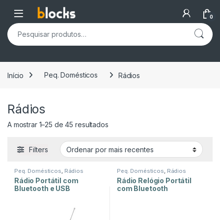
Skip to navigation
Skip to content
Open
0
Pesquisar por:
Início
Peq. Domésticos
Rádios
Rádios
Ordenado por mais recentes
A mostrar 1–25 de 45 resultados
Filters
Peq. Domésticos
,
Rádios
Peq. Domésticos
,
Rádios
Rádio Portátil com
Rádio Relógio Portátil
Bluetooth e USB
com Bluetooth