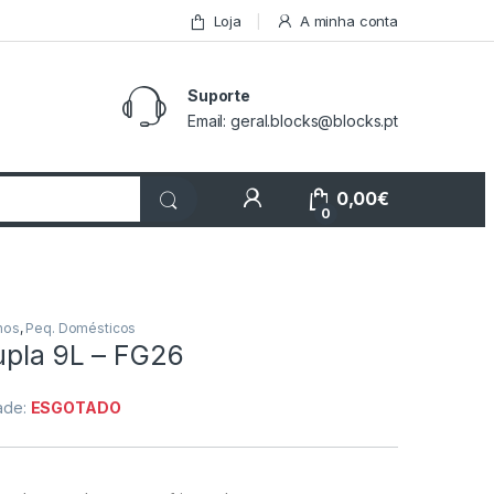
Loja
A minha conta
Suporte
Email: geral.blocks@blocks.pt
My Account
0,00
€
0
nos
,
Peq. Domésticos
upla 9L – FG26
dade:
ESGOTADO