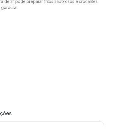
ra de ar pode preparar fritos saborosos e crocantes
gordura!
ações