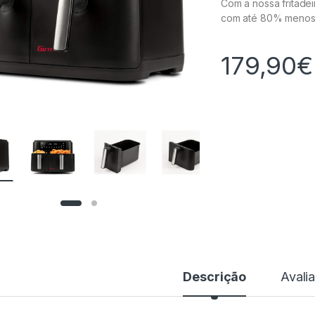
Com a nossa fritadei
com até 80% menos 
179,90
€
Descrição
Avali