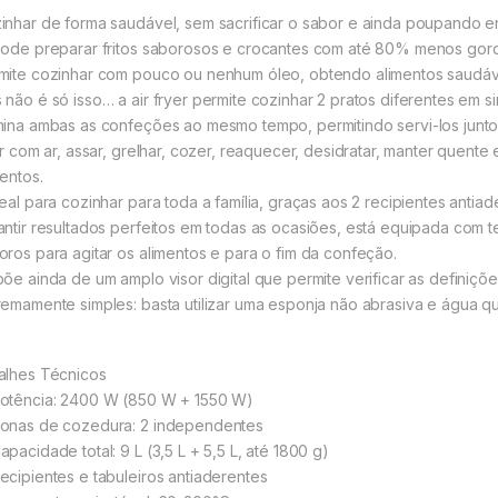
inhar de forma saudável, sem sacrificar o sabor e ainda poupando e
pode preparar fritos saborosos e crocantes com até 80% menos gordu
mite cozinhar com pouco ou nenhum óleo, obtendo alimentos saudáve
 não é só isso… a air fryer permite cozinhar 2 pratos diferentes em 
mina ambas as confeções ao mesmo tempo, permitindo servi-los junt
tar com ar, assar, grelhar, cozer, reaquecer, desidratar, manter que
mentos.
deal para cozinhar para toda a família, graças aos 2 recipientes antiad
antir resultados perfeitos em todas as ocasiões, está equipada com 
oros para agitar os alimentos e para o fim da confeção.
põe ainda de um amplo visor digital que permite verificar as definiç
remamente simples: basta utilizar uma esponja não abrasiva e água qu
alhes Técnicos
otência: 2400 W (850 W + 1550 W)
onas de cozedura: 2 independentes
pacidade total: 9 L (3,5 L + 5,5 L, até 1800 g)
ecipientes e tabuleiros antiaderentes