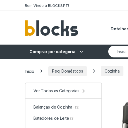
Skip to navigation
Skip to content
Bem Vindo à BLOCKS.PT!
Detalhes
Search fo
Comprar por categoria
Início
Peq. Domésticos
Cozinha
Ver Todas as Categorias
Balanças de Cozinha
(13)
Batedores de Leite
(3)