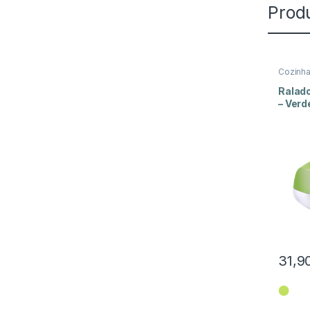
Prod
Cozinh
Picador
Ralado
– Verd
31,9
⬤