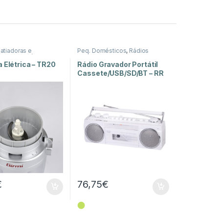
atiadoras e
Peq. Domésticos
,
Rádios
,
Peq. Domésticos
 Elétrica – TR20
Rádio Gravador Portátil
Cassete/USB/SD/BT – RR
501
€
76,75
€
⬤