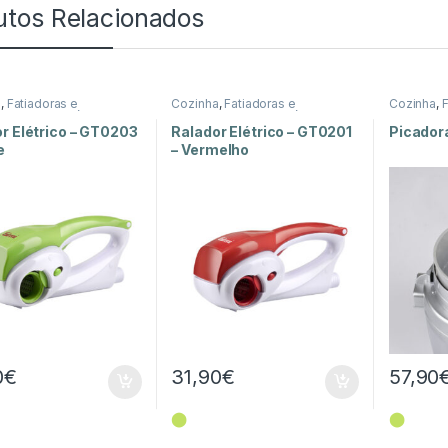
utos Relacionados
a
,
Fatiadoras e
Cozinha
,
Fatiadoras e
Cozinha
,
F
as
,
Peq. Domésticos
Picadoras
,
Peq. Domésticos
Picadoras
r Elétrico – GT0203
Ralador Elétrico – GT0201
Picadora
e
– Vermelho
0
€
31,90
€
57,90
⬤
⬤