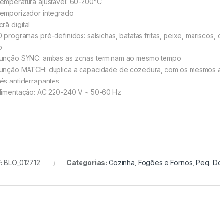
emperatura ajustável: 60-200°C
emporizador integrado
rã digital
 programas pré-definidos: salsichas, batatas fritas, peixe, mariscos,
o
unção SYNC: ambas as zonas terminam ao mesmo tempo
unção MATCH: duplica a capacidade de cozedura, com os mesmos a
és antiderrapantes
limentação: AC 220-240 V ~ 50-60 Hz
:
BLO_012712
Categorias:
Cozinha
,
Fogões e Fornos
,
Peq. D