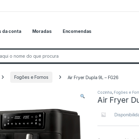
 da conta
Moradas
Encomendas
r:
Fogões e Fornos
Air Fryer Dupla 9L – FG26
Cozinha
,
Fogões e For
Air Fryer D
Disponibili