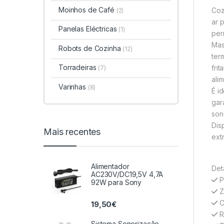
Moinhos de Café
Coz
(2)
ar 
Panelas Eléctricas
(1)
per
Mas
Robots de Cozinha
(12)
ter
Torradeiras
fri
(7)
ali
Varinhas
(8)
É i
gar
son
Dis
Mais recentes
ext
Alimentador
Det
AC230V/DC19,5V 4,7A
P
92W para Sony
Z
Ca
19,50
€
R
Sistema Sonorização