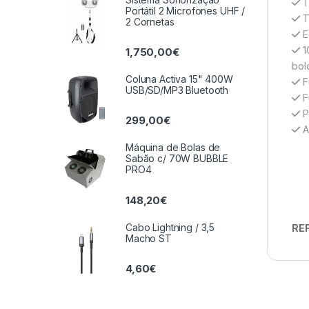
T
Portátil 2 Microfones UHF /
T
2 Cornetas
Ec
10
1,750,00
€
bol
Coluna Activa 15" 400W
F
USB/SD/MP3 Bluetooth
F
P
299,00
€
A
Máquina de Bolas de
Sabão c/ 70W BUBBLE
PRO4
148,20
€
Cabo Lightning / 3,5
REF
Macho ST
4,60
€