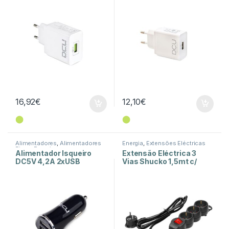
16,92
€
12,10
€
⬤
⬤
Alimentadores
,
Alimentadores
Energia
,
Extensões Eléctricas
Fixos
,
Energia
Alimentador Isqueiro
Extensão Eléctrica 3
DC5V 4,2A 2xUSB
Vias Shucko 1,5mt c/
Aluminio – Preto
Interruptor Preto