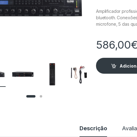
Amplificador profiss
bluetooth. Conexões
microfone, 5 das qu
586,00
Adicion
Descrição
Avali