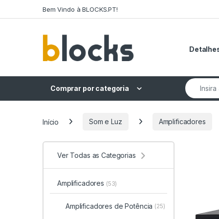
Skip to navigation
Skip to content
Bem Vindo à BLOCKS.PT!
Detalhes
Search fo
Comprar por categoria
Início
Som e Luz
Amplificadores
Ver Todas as Categorias
Amplificadores
(53)
Amplificadores de Potência
(25)