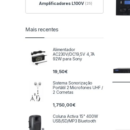
Amplificadores L100V
(25)
Mais recentes
Alimentador
AC230V/DC19,5V 4,7A
92W para Sony
19,50
€
Sistema Sonorização
Portátil 2 Microfones UHF /
2 Cornetas
1,750,00
€
Coluna Activa 15" 400W
USB/SD/MP3 Bluetooth