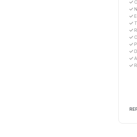
C
N
E
T
R
C
Pe
D
A
R
REF