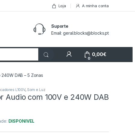
Loja
A minha conta
Suporte
Email: geral.blocks@blocks.pt
My Account
0,00
€
0
e 240W DAB – 5 Zonas
icadores L100V
,
Som e Luz
or Audio com 100V e 240W DAB
dade:
DISPONIVEL