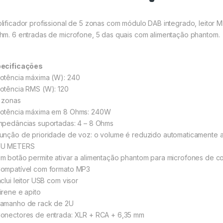
lificador profissional de 5 zonas com módulo DAB integrado, leitor
hm. 6 entradas de microfone, 5 das quais com alimentação phantom.
ecificações
otência máxima (W): 240
otência RMS (W): 120
 zonas
otência máxima em 8 Ohms: 240W
mpedâncias suportadas: 4 – 8 Ohms
unção de prioridade de voz: o volume é reduzido automaticamente a
U METERS
m botão permite ativar a alimentação phantom para microfones de 
ompatível com formato MP3
clui leitor USB com visor
irene e apito
amanho de rack de 2U
onectores de entrada: XLR + RCA + 6,35 mm