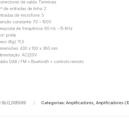
onectores de saída: Terminais
º de entradas de linha: 2
ntradas de microfone: 5
ensão constante: 70 – 100V
esposta de frequência: 60 Hz – 15 KHz
or: preta
so (Kg): 11,5
imensões: 430 x 100 x 360 mm
limentação: AC220V
ádio DAB / FM + Bluetooth + controlo remoto
:
BLO_005599
Categorias:
Amplificadores
,
Amplificadores L