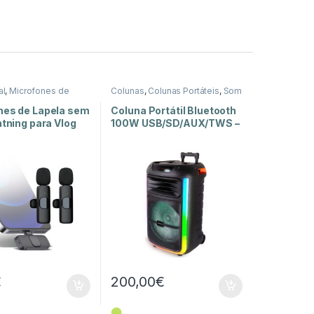
al
,
Microfones de
Colunas
,
Colunas Portáteis
,
Som
m e Luz
e Luz
nes de Lapela sem
Coluna Portátil Bluetooth
htning para Vlog
100W USB/SD/AUX/TWS –
XF 1400 KB
€
200,00
€
⬤