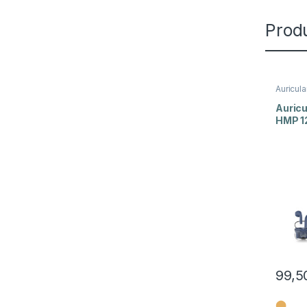
Prod
Auricul
Auscult
Som e 
Auricu
HMP 12
99,5
⬤