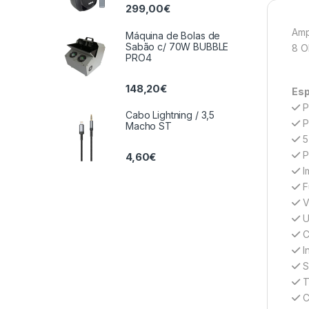
299,00
€
Amp
Máquina de Bolas de
Sabão c/ 70W BUBBLE
8 O
PRO4
148,20
€
Esp
P
Cabo Lightning / 3,5
P
Macho ST
5
P
4,60
€
I
F
V
U
C
In
S
T
C