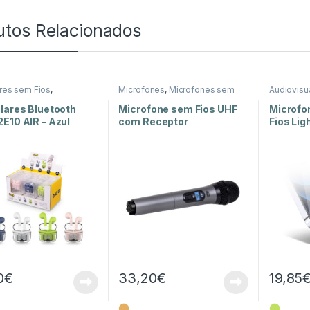
utos Relacionados
ares sem Fios
,
Microfones
,
Microfones sem
Audiovisu
adores e Auriculares
,
Fios
,
Som e Luz
Lapela
,
So
Luz
lares Bluetooth
Microfone sem Fios UHF
Microfo
E10 AIR – Azul
com Receptor
Fios Lig
0
€
33,20
€
19,85
⬤
⬤