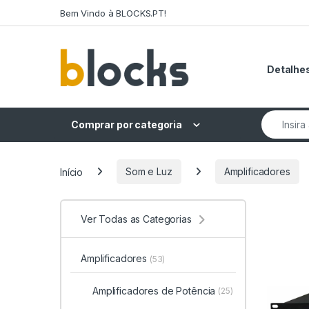
Skip to navigation
Skip to content
Bem Vindo à BLOCKS.PT!
Detalhes
Search fo
Comprar por categoria
Início
Som e Luz
Amplificadores
Ver Todas as Categorias
Amplificadores
(53)
Amplificadores de Potência
(25)