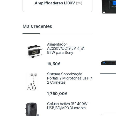
Amplificadores L100V
(25)
Mais recentes
Alimentador
AC230V/DC19,5V 4,7A
92W para Sony
19,50
€
Sistema Sonorização
Portátil 2 Microfones UHF /
2 Cornetas
1,750,00
€
Coluna Activa 15" 400W
USB/SD/MP3 Bluetooth