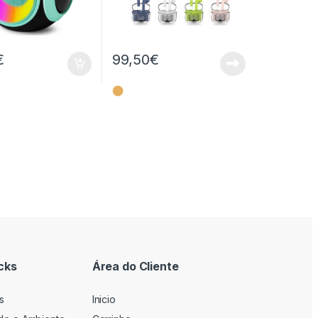
€
99,50
€
⬤
cks
Área do Cliente
s
Inicio