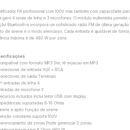
lificador PA profissional com 100V mas também com capacidade para
a gerir 4 sinais de linha e 3 microfones. O módulo multimédia permit
ação Bluetooth e incorpora um sofisticado rádio FM de última geração
ito de sirene e o modo silencioso. Cada entrada é ajustável de forma
ência máxima é de 480 W por zona.
ecificações
ompatível com formato MP3 Sim, lê músicas em MP3
onectores de entrada XLR + RCA
onectores de saída Terminais
º entradas de linha 4
ntradas de microfone 3
cursos incluídos Inclui leitor USB com display
mpedâncias suportadas 8-16 Ohms
irene e apito Função de sirene
ensão constante suporta 100V
erenciamento de zonas Pode gerenciar 2 zonas
otência máxima em 8 Ohms 960 W