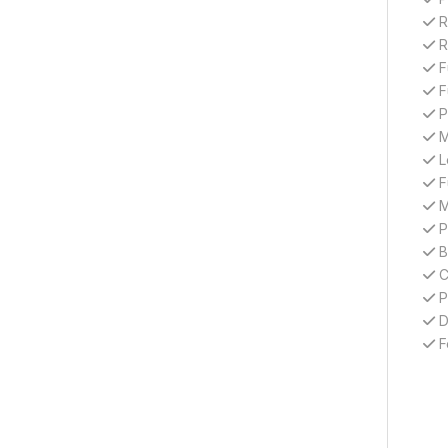
R
R
F
F
P
M
L
F
M
P
B
C
P
D
F