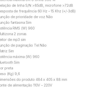
elação de linha S/N >85dB, microfone >72dB
esposta de frequência 60 Hz – 15 Khz (+/-3dB)
unção de prioridade de voz Não
unção fantasma Sim
otência RMS (W) 960
ultizona 2 zonas
eitor de mp3 sim
unção de paginação Tel Não
atriz Sim
otência máxima (W) 960
luetooth Sim
or preta
eso (Kg) 9,6
imensões do produto 484 x 405 x 88 mm
onte de alimentação 110V – 220V