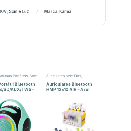
100V
,
Som e Luz
Marca:
Karma
olunas Portáteis
,
Som
Auriculares sem Fios
,
Auscultadores e Auriculares
,
Som e Luz
ortátil Bluetooth
Auriculares Bluetooth
B/SD/AUX/TWS –
HMP 12E10 AIR – Azul
02