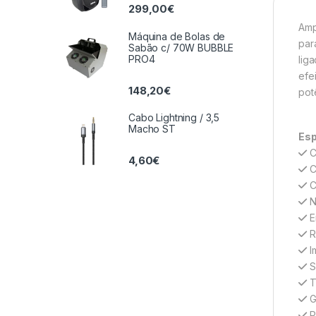
299,00
€
Amp
Máquina de Bolas de
par
Sabão c/ 70W BUBBLE
PRO4
lig
efe
148,20
€
pot
Cabo Lightning / 3,5
Macho ST
Esp
C
4,60
€
C
C
N
E
Re
I
S
T
G
P