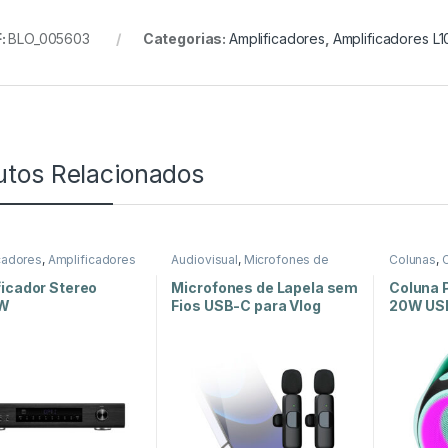
:
BLO_005603
Categorias:
Amplificadores
,
Amplificadores L
utos Relacionados
cadores
,
Amplificadores
Audiovisual
,
Microfones de
Colunas
,
C
ncia
,
Som e Luz
Lapela
,
Som e Luz
e Luz
icador Stereo
Microfones de Lapela sem
Coluna P
0W
Fios USB-C para Vlog
20W US
XR 8A 2