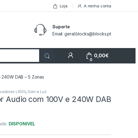
Loja
A minha conta
Suporte
Email: geral.blocks@blocks.pt
My Account
0,00
€
0
e 240W DAB – 5 Zonas
icadores L100V
,
Som e Luz
or Audio com 100V e 240W DAB
dade:
DISPONIVEL