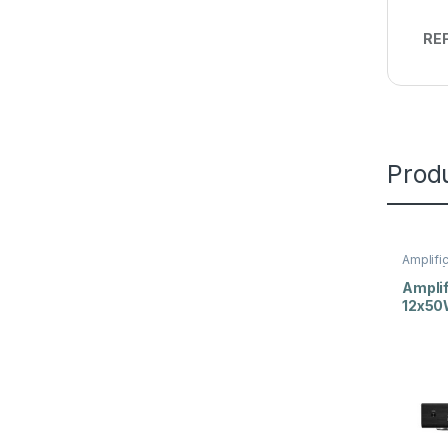
REF
Prod
Amplifi
de Potê
Amplif
12x5