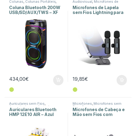
Colunas
,
Colunas Portáteis
,
Audiovisual
,
Microfones de
Som e Luz
Lapela
,
Som e Luz
Coluna Bluetooth 200W
Microfones de Lapela
USB/SD/AUX/TWS – XF
sem Fios Lightning para
3600 PRO
Vlog
434,00
€
19,85
€
⬤
⬤
Auriculares sem Fios
,
Microfones
,
Microfones sem
Auscultadores e Auriculares
,
Fios
,
Som e Luz
Auriculares Bluetooth
Microfones de Cabeça e
Som e Luz
HMP 12E10 AIR – Azul
Mão sem Fios com
Receptor UHF