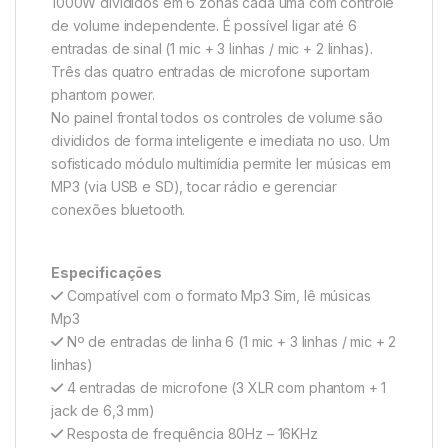
1000W divididos em 6 zonas cada uma com controle
de volume independente. É possível ligar até 6
entradas de sinal (1 mic + 3 linhas / mic + 2 linhas).
Três das quatro entradas de microfone suportam
phantom power.
No painel frontal todos os controles de volume são
divididos de forma inteligente e imediata no uso. Um
sofisticado módulo multimídia permite ler músicas em
MP3 (via USB e SD), tocar rádio e gerenciar
conexões bluetooth.
Especificações
Compatível com o formato Mp3 Sim, lê músicas
Mp3
Nº de entradas de linha 6 (1 mic + 3 linhas / mic + 2
linhas)
4 entradas de microfone (3 XLR com phantom + 1
jack de 6,3 mm)
Resposta de frequência 80Hz – 16KHz