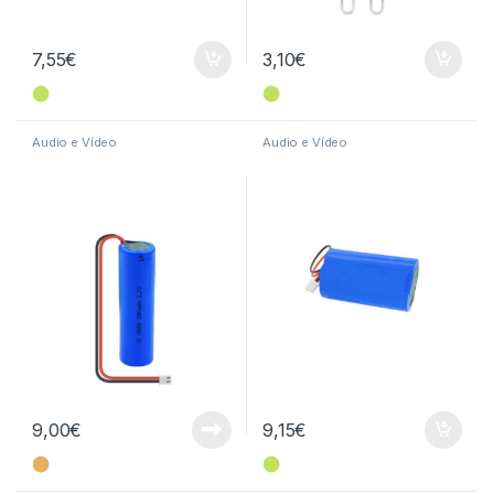
7,55
€
3,10
€
⬤
⬤
Audio e Vídeo
Audio e Vídeo
9,00
€
9,15
€
⬤
⬤