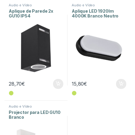
Audio e Vídeo
Audio e Vídeo
Aplique de Parede 2x
Aplique LED 1920lm
GU10 IP54
4000K Branco Neutro
28,70
€
15,80
€
⬤
⬤
Audio e Vídeo
Projector para LED GU10
Branco