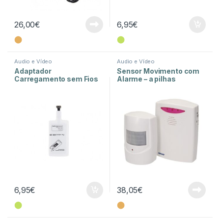
26,00
€
6,95
€
⬤
⬤
Audio e Vídeo
Audio e Vídeo
Adaptador
Sensor Movimento com
Carregamento sem Fios
Alarme – a pilhas
para iPhone
6,95
€
38,05
€
⬤
⬤