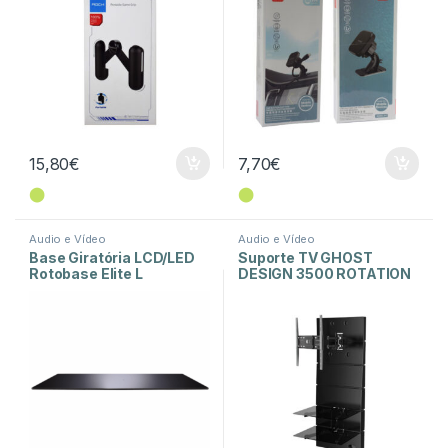
15,80
€
7,70
€
⬤
⬤
Audio e Vídeo
Audio e Vídeo
Base Giratória LCD/LED
Suporte TV GHOST
Rotobase Elite L
DESIGN 3500 ROTATION
Preto Matt