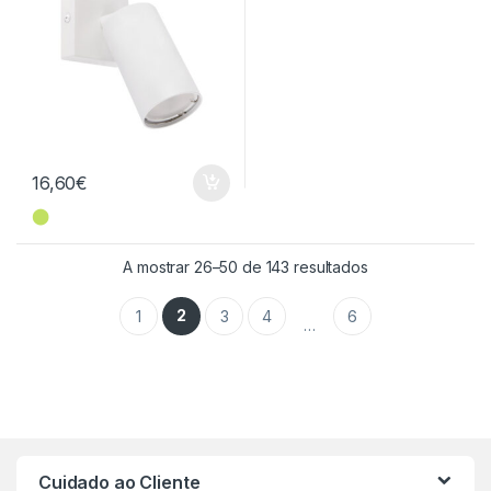
16,60
€
⬤
Ordenado por ma
A mostrar 26–50 de 143 resultados
2
1
3
4
6
…
Cuidado ao Cliente