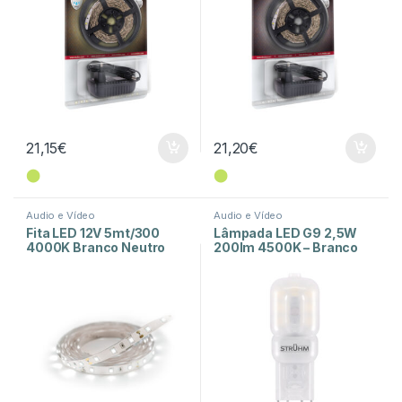
21,15
€
21,20
€
⬤
⬤
Audio e Vídeo
Audio e Vídeo
Fita LED 12V 5mt/300
Lâmpada LED G9 2,5W
4000K Branco Neutro
200lm 4500K – Branco
Neutro