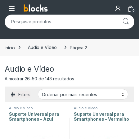
Skip to navigation
Skip to content
Open
0
Pesquisar por:
Início
Audio e Vídeo
Página 2
Audio e Vídeo
Ordenado por mais recentes
A mostrar 26–50 de 143 resultados
Filters
Audio e Vídeo
Audio e Vídeo
Suporte Universal para
Suporte Universal para
Smartphones – Azul
Smartphones – Vermelho