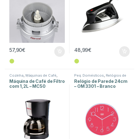
57,90
€
48,99
€
⬤
⬤
Cozinha
,
Máquinas de Café
,
Peq. Domésticos
,
Relógios de
Peq. Domésticos
Parede
Máquina de Café de Filtro
Relógio de Parede 24cm
com 1,2L – MC50
– OM 3301 – Branco