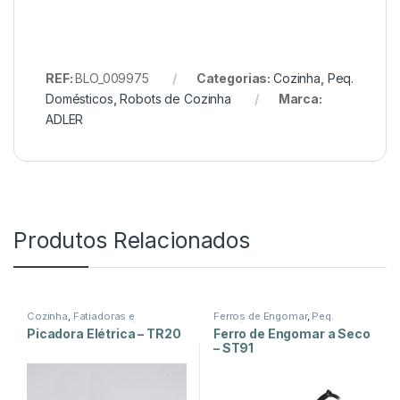
REF:
BLO_009975
Categorias:
Cozinha
,
Peq.
Domésticos
,
Robots de Cozinha
Marca:
ADLER
Produtos Relacionados
Cozinha
,
Fatiadoras e
Ferros de Engomar
,
Peq.
Picadoras
,
Peq. Domésticos
Domésticos
,
Tratamento de
Picadora Elétrica – TR20
Ferro de Engomar a Seco
Roupa
– ST91