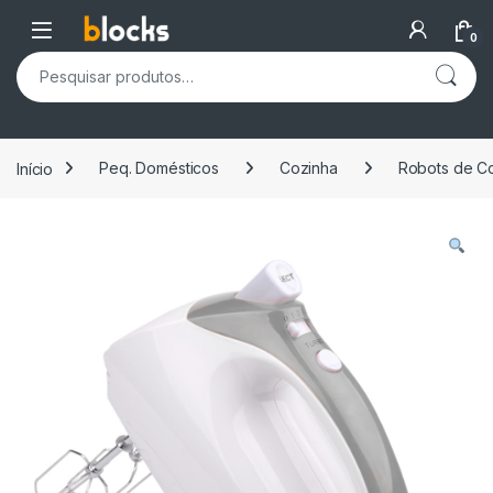
Skip to navigation
Skip to content
Open
0
Pesquisar por:
Início
Peq. Domésticos
Cozinha
Robots de C