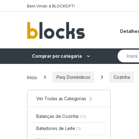
Skip to navigation
Skip to content
Bem Vindo à BLOCKS.PT!
Detalhes
Search fo
Comprar por categoria
Início
Peq. Domésticos
Cozinha
Ver Todas as Categorias
Balanças de Cozinha
(13)
Batedores de Leite
(3)