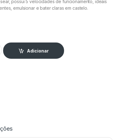
usear, possui 5 velocidades de funcionamento, ideais
ientes, emulsionar e bater claras em castelo.
uantity
Adicionar
ações