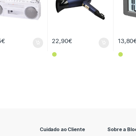
5
€
22,90
€
13,80
⬤
⬤
Cuidado ao Cliente
Sobre a Blo