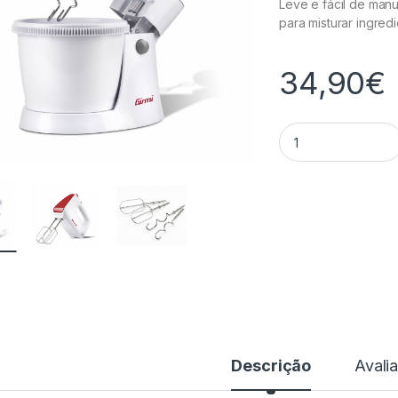
Leve e fácil de man
para misturar ingred
34,90
€
Batedeira - SB41 q
Descrição
Avali