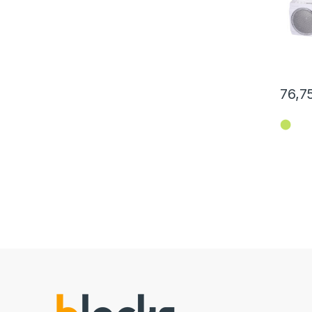
76,7
⬤