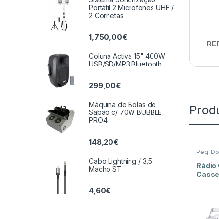
Portátil 2 Microfones UHF /
2 Cornetas
1,750,00
€
REF
Coluna Activa 15" 400W
USB/SD/MP3 Bluetooth
299,00
€
Máquina de Bolas de
Prod
Sabão c/ 70W BUBBLE
PRO4
148,20
€
Peq. D
Cabo Lightning / 3,5
Rádio 
Macho ST
Casse
501
4,60
€