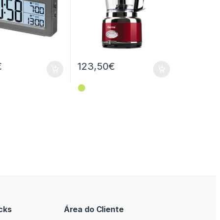
€
123,50
€
⬤
cks
Área do Cliente