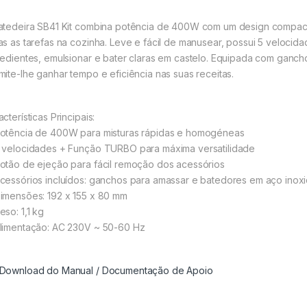
atedeira SB41 Kit combina potência de 400W com um design compacto 
as as tarefas na cozinha. Leve e fácil de manusear, possui 5 velocida
redientes, emulsionar e bater claras em castelo. Equipada com ganch
mite-lhe ganhar tempo e eficiência nas suas receitas.
cterísticas Principais:
otência de 400W para misturas rápidas e homogéneas
 velocidades + Função TURBO para máxima versatilidade
otão de ejeção para fácil remoção dos acessórios
cessórios incluídos: ganchos para amassar e batedores em aço inox
imensões: 192 x 155 x 80 mm
so: 1,1 kg
limentação: AC 230V ~ 50-60 Hz
ownload do Manual / Documentação de Apoio