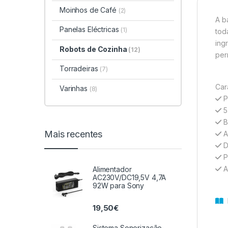
Moinhos de Café
(2)
A b
Panelas Eléctricas
(1)
tod
ing
Robots de Cozinha
(12)
per
Torradeiras
(7)
Cara
Varinhas
(8)
P
5
B
Mais recentes
A
D
Pe
A
Alimentador
AC230V/DC19,5V 4,7A
92W para Sony
D
19,50
€
Sistema Sonorização