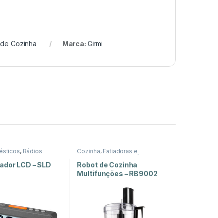
 de Cozinha
Marca:
Girmi
ésticos
,
Rádios
Cozinha
,
Fatiadoras e
Picadoras
,
Peq. Domésticos
ador LCD – SLD
Robot de Cozinha
Multifunções – RB9002