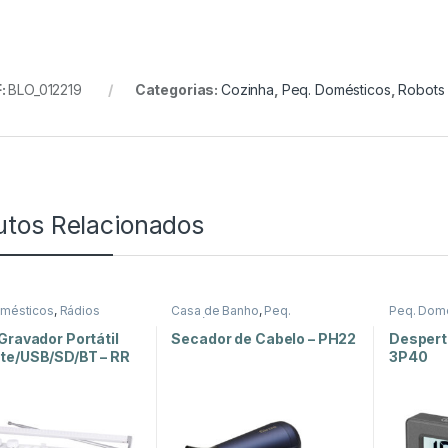
:
BLO_012219
Categorias:
Cozinha
,
Peq. Domésticos
,
Robots
utos Relacionados
omésticos
,
Rádios
Casa de Banho
,
Peq.
Peq. Dom
Domésticos
Gravador Portátil
Secador de Cabelo – PH22
Despert
te/USB/SD/BT – RR
3P40