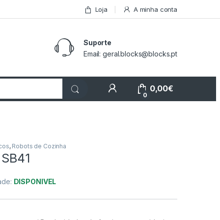
Loja
A minha conta
Suporte
Email: geral.blocks@blocks.pt
My Account
0,00
€
0
cos
,
Robots de Cozinha
 SB41
dade:
DISPONIVEL