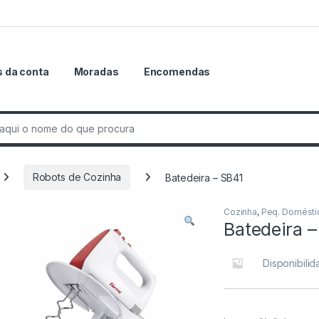
 da conta
Moradas
Encomendas
r:
Robots de Cozinha
Batedeira – SB41
Cozinha
,
Peq. Domésti
Batedeira –
Disponibili