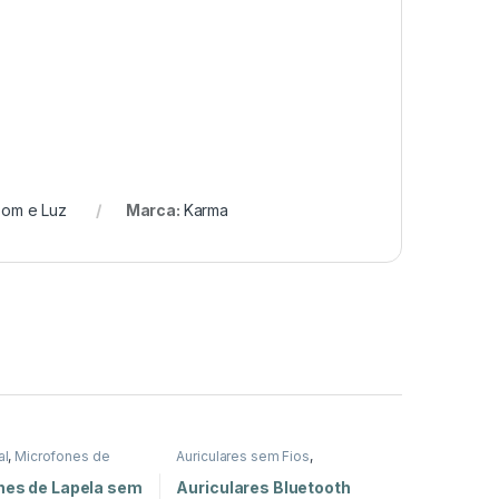
om e Luz
Marca:
Karma
al
,
Microfones de
Auriculares sem Fios
,
m e Luz
Auscultadores e Auriculares
,
Som e Luz
nes de Lapela sem
Auriculares Bluetooth