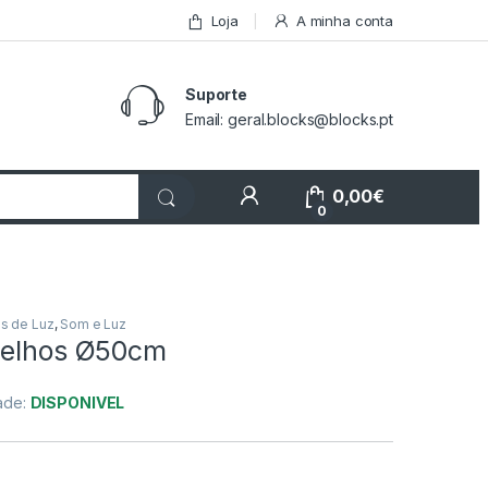
Loja
A minha conta
Suporte
Email: geral.blocks@blocks.pt
My Account
0,00
€
0
os de Luz
,
Som e Luz
pelhos Ø50cm
dade:
DISPONIVEL