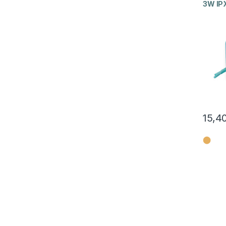
3W IP
15,4
⬤