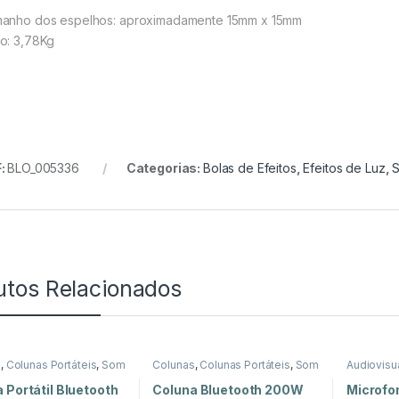
anho dos espelhos: aproximadamente 15mm x 15mm
o: 3,78Kg
:
BLO_005336
Categorias:
Bolas de Efeitos
,
Efeitos de Luz
,
S
utos Relacionados
s
,
Colunas Portáteis
,
Som
Colunas
,
Colunas Portáteis
,
Som
Audiovisu
e Luz
Lapela
,
So
 Portátil Bluetooth
Coluna Bluetooth 200W
Microfo