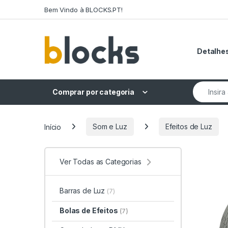
Skip to navigation
Skip to content
Bem Vindo à BLOCKS.PT!
Detalhes
Search fo
Comprar por categoria
Início
Som e Luz
Efeitos de Luz
Ver Todas as Categorias
Barras de Luz
(7)
Bolas de Efeitos
(7)