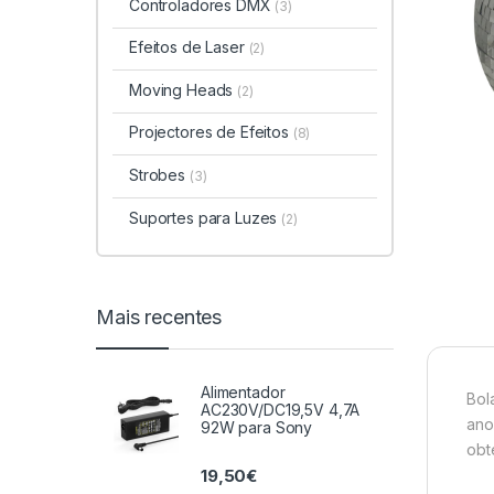
Controladores DMX
(3)
Efeitos de Laser
(2)
Moving Heads
(2)
Projectores de Efeitos
(8)
Strobes
(3)
Suportes para Luzes
(2)
Mais recentes
Alimentador
Bol
AC230V/DC19,5V 4,7A
ano
92W para Sony
obt
19,50
€