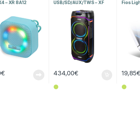
X4 – XR 8A12
USB/SD/AUX/TWS – XF
Fios Lig
3600 PRO
0
€
434,00
€
19,85
⬤
⬤