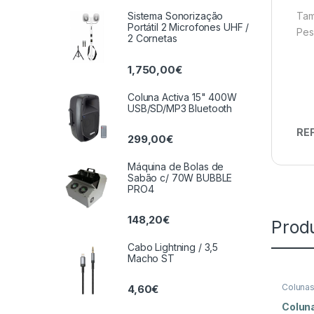
Tam
Sistema Sonorização
Portátil 2 Microfones UHF /
Pes
2 Cornetas
1,750,00
€
Coluna Activa 15" 400W
USB/SD/MP3 Bluetooth
REF
299,00
€
Máquina de Bolas de
Sabão c/ 70W BUBBLE
PRO4
148,20
€
Prod
Cabo Lightning / 3,5
Macho ST
Coluna
4,60
€
e Luz
Coluna