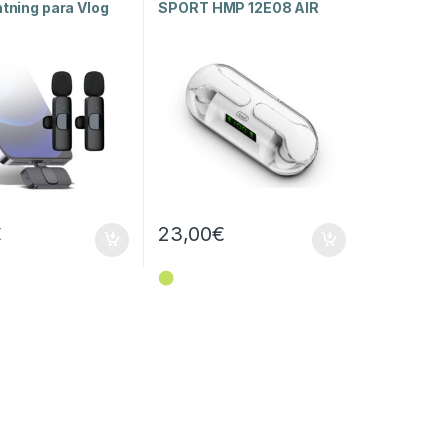
htning para Vlog
SPORT HMP 12E08 AIR
Mini – Branco
€
23,00
€
⬤