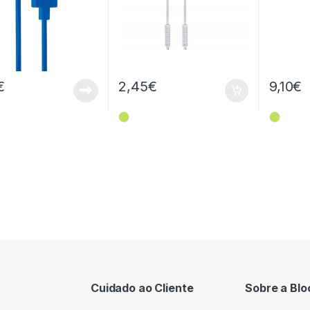
€
2,45
€
9,10
€
⬤
⬤
Cuidado ao Cliente
Sobre a Blo