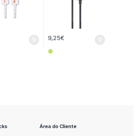
9,25
€
⬤
cks
Área do Cliente