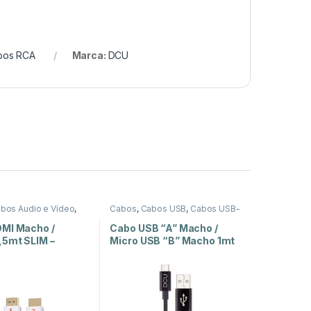
bos RCA
Marca:
DCU
bos Áudio e Vídeo
,
Cabos
,
Cabos USB
,
Cabos USB-
MI
B
MI Macho /
Cabo USB “A” Macho /
,5mt SLIM –
Micro USB “B” Macho 1mt
– Pure Soft