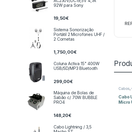
AC230V/DC19,5V 4,7A
92W para Sony
19,50
€
REF
Sistema Sonorização
Portátil 2 Microfones UHF /
2 Cornetas
1,750,00
€
Prod
Coluna Activa 15" 400W
USB/SD/MP3 Bluetooth
299,00
€
Cabos
,
B
Máquina de Bolas de
Cabo 
Sabão c/ 70W BUBBLE
Micro
PRO4
Azul
148,20
€
Cabo Lightning / 3,5
Macho ST