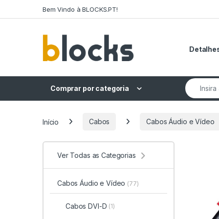
Skip to navigation
Skip to content
Bem Vindo à BLOCKS.PT!
Detalhes
Search fo
Comprar por categoria
Início
Cabos
Cabos Áudio e Vídeo
Ver Todas as Categorias
Cabos Áudio e Vídeo
(77)
Cabos DVI-D
(1)