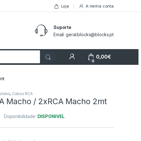
Loja
A minha conta
Suporte
Email: geral.blocks@blocks.pt
My Account
0,00
€
0
mt
 Vídeo
,
Cabos RCA
A Macho / 2xRCA Macho 2mt
Disponibilidade:
DISPONIVEL