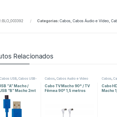
:
BLO_003392
Categorias:
Cabos
,
Cabos Áudio e Vídeo
,
Ca
utos Relacionados
Cabos USB
,
Cabos USB-
Cabos
,
Cabos Áudio e Vídeo
Cabos
,
Ca
Cabos HD
USB “A” Macho /
Cabo TV Macho 90º / TV
Cabo HD
 USB “B” Macho 2mt
Fêmea 90º 1,5 metros
Macho 1
com Filtro – Branco
Branco