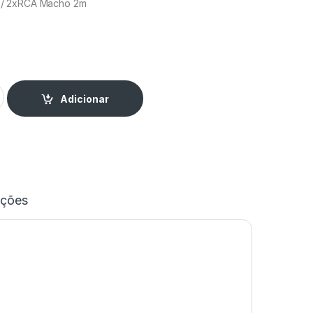
/ 2xRCA Macho 2m
 / 2xRCA Macho 2mt quantity
Adicionar
ações