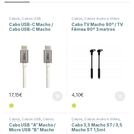
Cabos
,
Cabos USB
Cabos
,
Cabos Áudio e Vídeo
Cabo USB-C Macho /
Cabo TV Macho 90º / TV
Cabo USB-C Macho
Fêmea 90º 3 metros
1,5mt
com Filtro – Preto
17,15
€
4,10
€
⬤
⬤
Cabos
,
Cabos USB
,
Cabos
Cabos
,
Cabos Áudio e Vídeo
,
USB-B
Cabos Jack 3,5mm
Cabo USB “A” Macho /
Cabo 3,5 Macho ST / 3,5
Micro USB “B” Macho
Macho ST 1,5mt