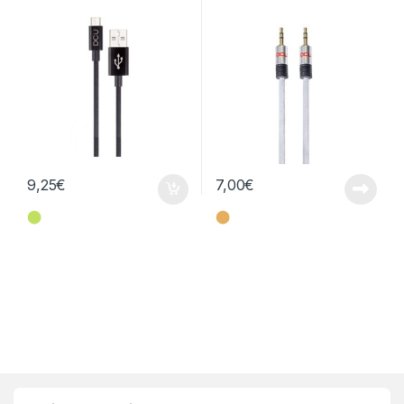
1mt – Pure Soft
9,25
€
7,00
€
⬤
⬤