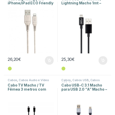
iPhone/iPad ECO Friendly
Lightning Macho 1mt –
1.5m
Pure Soft
26,20
€
25,30
€
⬤
⬤
Cabos
,
Cabos Áudio e Vídeo
Cabos
,
Cabos USB
,
Cabos
USB-C
Cabo TV Macho / TV
Cabo USB-C 3.1 Macho
Fêmea 3 metros com
para USB 2.0 “A” Macho –
Filtro – Preto
1,5 Metros – Alumínio