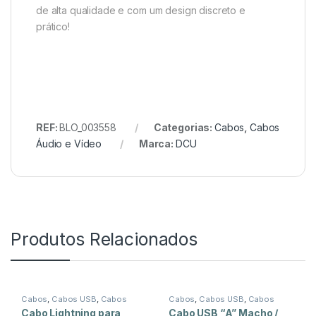
de alta qualidade e com um design discreto e
prático!
REF:
BLO_003558
Categorias:
Cabos
,
Cabos
Áudio e Vídeo
Marca:
DCU
Produtos Relacionados
Cabos
,
Cabos USB
,
Cabos
Cabos
,
Cabos USB
,
Cabos
USB-A
USB-A
Cabo Lightning para
Cabo USB “A” Macho /