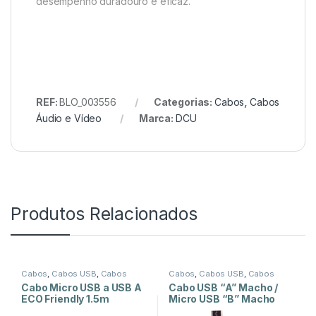
desempenho duradouro e eficaz.
REF:
BLO_003556
Categorias:
Cabos
,
Cabos
Áudio e Vídeo
Marca:
DCU
Produtos Relacionados
Cabos
,
Cabos USB
,
Cabos
Cabos
,
Cabos USB
,
Cabos
USB-A
USB-B
Cabo Micro USB a USB A
Cabo USB “A” Macho /
ECO Friendly 1.5m
Micro USB “B” Macho
2mt Azul