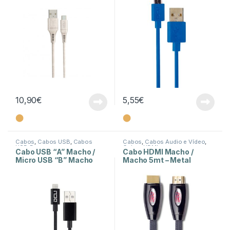
10,90
€
5,55
€
⬤
⬤
Cabos
,
Cabos USB
,
Cabos
Cabos
,
Cabos Áudio e Vídeo
,
USB-B
Cabos HDMI
Cabo USB “A” Macho /
Cabo HDMI Macho /
Micro USB “B” Macho
Macho 5mt – Metal
1,8mt