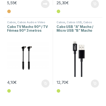
5,55
€
25,30
€
⬤
⬤
Cabos
,
Cabos Áudio e Vídeo
Cabos
,
Cabos USB
,
Cabos
USB-B
Cabo TV Macho 90º / TV
Cabo USB “A” Macho /
Fêmea 90º 3 metros
Micro USB “B” Macho
com Filtro – Preto
1,8mt
4,10
€
12,70
€
⬤
⬤