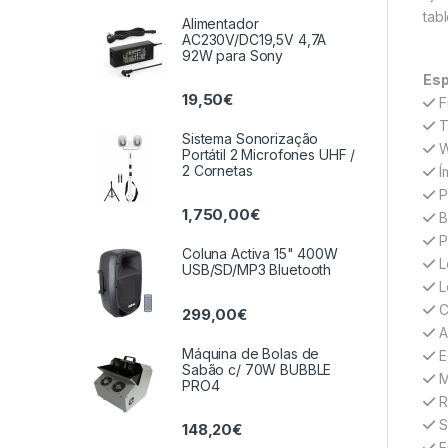
tab
Alimentador
AC230V/DC19,5V 4,7A
92W para Sony
Esp
19,50
€
F
T
Sistema Sonorização
W
Portátil 2 Microfones UHF /
2 Cornetas
Í
P
1,750,00
€
B
P
Coluna Activa 15" 400W
L
USB/SD/MP3 Bluetooth
L
C
299,00
€
A
Máquina de Bolas de
E
Sabão c/ 70W BUBBLE
M
PRO4
R
S
148,20
€
En