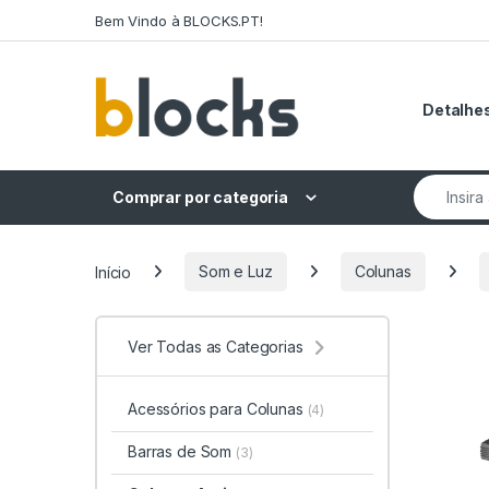
Skip to navigation
Skip to content
Bem Vindo à BLOCKS.PT!
Detalhes
Search fo
Comprar por categoria
Início
Som e Luz
Colunas
Ver Todas as Categorias
Acessórios para Colunas
(4)
Barras de Som
(3)