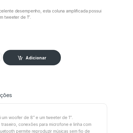
elente desempenho, esta coluna amplificada possui
m tweeter de 1″.
120W USB/SD/MP3 Bluetooth quantity
Adicionar
ações
 um woofer de 8″ e um tweeter de 1″.
 traseiro, conexões para microfone e linha com
bluetooth permite reproduzir músicas sem fio de