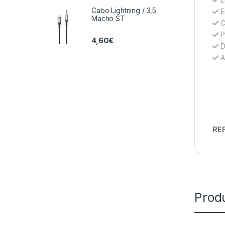
Cabo Lightning / 3,5
E
Macho ST
C
P
4,60
€
D
A
REF
Prod