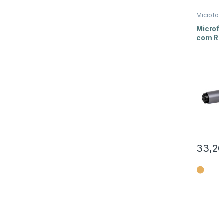
Microf
Fios
,
So
Micro
com R
33,2
⬤