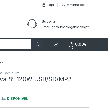
Loja
A minha conta
Suporte
Email: geral.blocks@blocks.pt
My Account
0,00
€
0
oth
as
,
Som e Luz
iva 8″ 120W USB/SD/MP3
dade:
DISPONIVEL