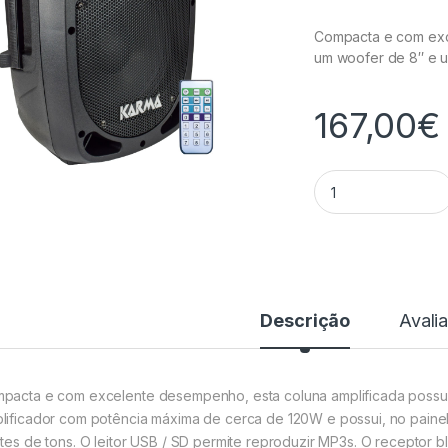
Compacta e com exc
um woofer de 8″ e u
167,00
€
Coluna Activa 8" 
Descrição
Avali
pacta e com excelente desempenho, esta coluna amplificada possui
lificador com potência máxima de cerca de 120W e possui, no painel
stes de tons. O leitor USB / SD permite reproduzir MP3s. O receptor 