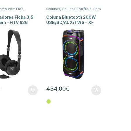
ores com Fios
,
Colunas
,
Colunas Portáteis
,
Som
ores e Auriculares
,
e Luz
z
adores Ficha 3,5
Coluna Bluetooth 200W
 5m – HTV 636
USB/SD/AUX/TWS – XF
3600 PRO
€
434,00
€
⬤