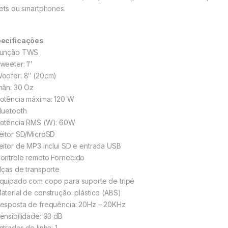
lets ou smartphones.
ecificações
unção TWS
weeter: 1″
oofer: 8″ (20cm)
mãn: 30 Oz
otência máxima: 120 W
luetooth
otência RMS (W): 60W
eitor SD/MicroSD
eitor de MP3 Inclui SD e entrada USB
ontrole remoto Fornecido
lças de transporte
quipado com copo para suporte de tripé
aterial de construção: plástico (ABS)
esposta de frequência: 20Hz – 20KHz
ensibilidade: 93 dB
tradas de linha: 1