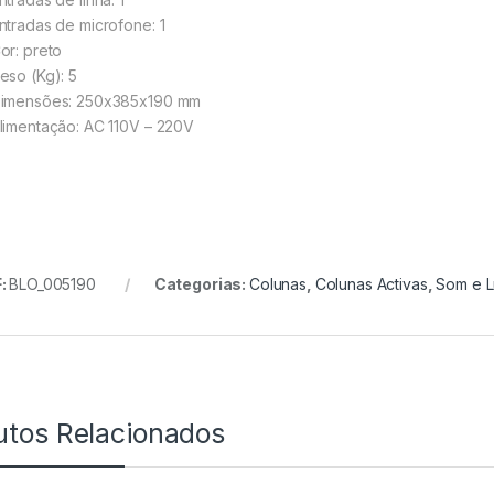
ntradas de microfone: 1
or: preto
eso (Kg): 5
imensões: 250x385x190 mm
limentação: AC 110V – 220V
:
BLO_005190
Categorias:
Colunas
,
Colunas Activas
,
Som e 
utos Relacionados