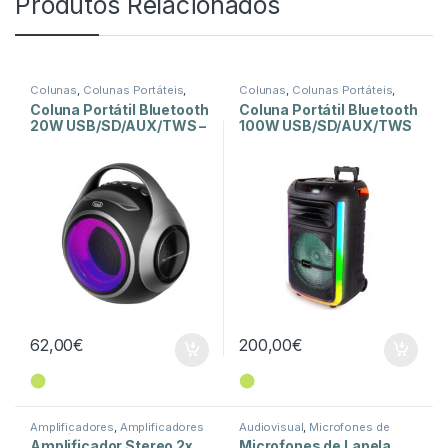
Produtos Relacionados
Colunas
,
Colunas Portáteis
,
Colunas
,
Colunas Portáteis
,
Som e Luz
Som e Luz
Coluna Portátil Bluetooth
Coluna Portátil Bluetooth
20W USB/SD/AUX/TWS –
100W USB/SD/AUX/TWS
XR 8A 202
– XF 1400 KB
62,00
€
200,00
€
⬤
⬤
Amplificadores
,
Amplificadores
Audiovisual
,
Microfones de
de Potência
,
Som e Luz
Lapela
,
Som e Luz
Amplificador Stereo 2x
Microfones de Lapela