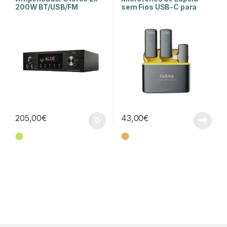
200W BT/USB/FM
sem Fios USB-C para
Vlog
205,00
€
43,00
€
⬤
⬤