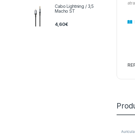
atr
Cabo Lightning / 3,5
Macho ST
D
4,60
€
REF
Prod
Auricul