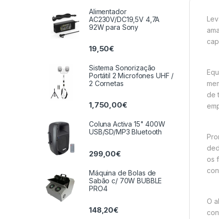
Alimentador
Lev
AC230V/DC19,5V 4,7A
92W para Sony
ama
cap
19,50
€
Sistema Sonorização
Equ
Portátil 2 Microfones UHF /
mem
2 Cornetas
de 
1,750,00
€
emp
Coluna Activa 15" 400W
USB/SD/MP3 Bluetooth
Pro
ded
299,00
€
os 
con
Máquina de Bolas de
Sabão c/ 70W BUBBLE
PRO4
O a
148,20
€
con