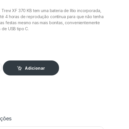
W Trevi XF 370 KB tem uma bateria de lítio incorporada,
té 4 horas de reprodução contínua para que não tenha
uas festas mesmo nas mais bonitas, convenientemente
 de USB tipo C.
luetooth 25W USB/SD/AUX/TWS - XF 370 KB quantity
Adicionar
ações