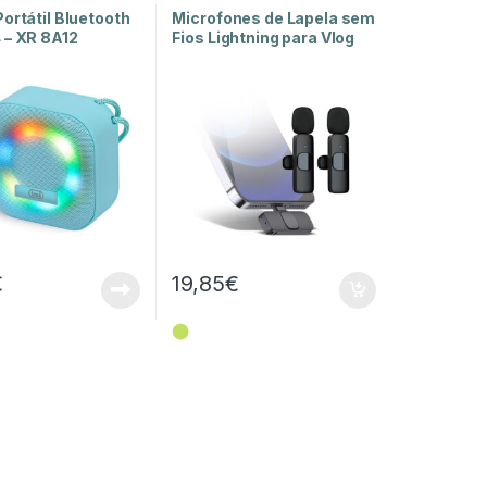
Lapela
,
Som e Luz
ortátil Bluetooth
Microfones de Lapela sem
 – XR 8A12
Fios Lightning para Vlog
€
19,85
€
⬤