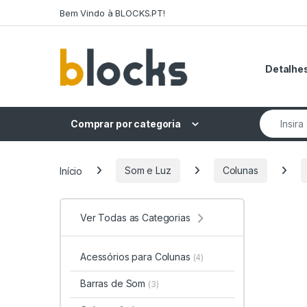
Skip to navigation
Skip to content
Bem Vindo à BLOCKS.PT!
Detalhes
Search fo
Comprar por categoria
Início
Som e Luz
Colunas
Ver Todas as Categorias
Acessórios para Colunas
(4)
Barras de Som
(3)