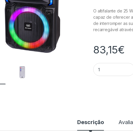
O altifalante de 25 
capaz de oferecer a
de interromper as s
recarregável através
83,15
€
Coluna Portátil B
Descrição
Avali