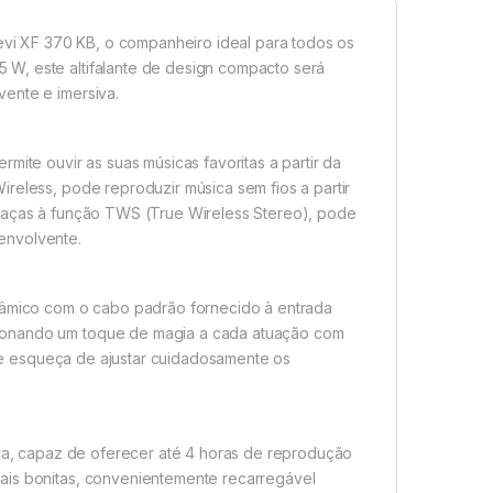
revi XF 370 KB, o companheiro ideal para todos os
 W, este altifalante de design compacto será
ente e imersiva.
mite ouvir as suas músicas favoritas a partir da
reless, pode reproduzir música sem fios a partir
graças à função TWS (True Wireless Stereo), pode
envolvente.
inâmico com o cabo padrão fornecido à entrada
cionando um toque de magia a cada atuação com
o se esqueça de ajustar cuidadosamente os
rada, capaz de oferecer até 4 horas de reprodução
ais bonitas, convenientemente recarregável