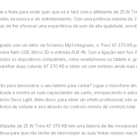
ar a festa para onde quer que vá é fácil com o altifalante de 25 W T
ntes da música e do entretenimento. Com uma potência máxima de 25
az de lhe oferecer uma experiência de som de alta qualidade, envolv
ipado com um leitor de ficheiros Mp3 integrado, o Trevi XF 370 KB per
ória flash USB, Micro SD e entrada AUX-IN. Com a ligação sem fios Wi
todos os dispositivos compatíveis, como smartphones ou tablets e, 
arelhar duas colunas XF 370 KB e obter um som estéreo ainda mais 
nto para demonstrar o seu talento para cantar? Ligue o microfone d
icada e mostre as suas capacidades de canto, enriquecendo e adi
faróis Disco Light. Além disso, para obter um efeito profissional, nã
trolos de volume e eco através do controlo remoto de controlo total.
ltifalante de 25 W Trevi XF 370 KB tem uma bateria de lítio incorpo
tínua para que não tenha de interromper as suas festas mesmo nas m