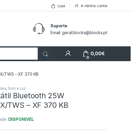
Loja
A minha conta
Suporte
Email: geral.blocks@blocks.pt
My Account
0,00
€
0
AUX/TWS – XF 370 KB
teis
,
Som e Luz
átil Bluetooth 25W
X/TWS – XF 370 KB
dade:
DISPONIVEL