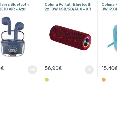
adores e Auriculares
,
e Luz
e Luz
Luz
lares Bluetooth
Coluna Portátil Bluetooth
Coluna P
E10 AIR – Azul
2x 10W USB/SD/AUX – XR
3W IPX4
8A44
0
€
56,90
€
15,40
⬤
⬤