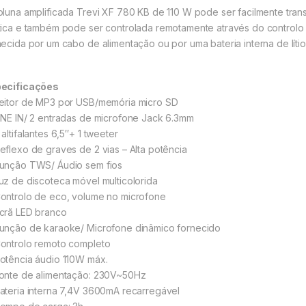
oluna amplificada Trevi XF 780 KB de 110 W pode ser facilmente tra
tica e também pode ser controlada remotamente através do controlo r
necida por um cabo de alimentação ou por uma bateria interna de lítio
ecificações
eitor de MP3 por USB/memória micro SD
INE IN/ 2 entradas de microfone Jack 6.3mm
altifalantes 6,5″+ 1 tweeter
eflexo de graves de 2 vias – Alta potência
unção TWS/ Áudio sem fios
uz de discoteca móvel multicolorida
ontrolo de eco, volume no microfone
crã LED branco
unção de karaoke/ Microfone dinâmico fornecido
ontrolo remoto completo
otência áudio 110W máx.
onte de alimentação: 230V~50Hz
ateria interna 7,4V 3600mA recarregável