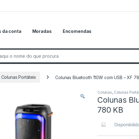
 da conta
Moradas
Encomendas
r:
Colunas Portáteis
Colunas Bluetooth 110W com USB – XF 7
Colunas
,
Colunas Portá
Colunas Bl
780 KB
Disponibili