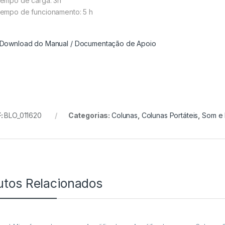
empo de carga: 3h
empo de funcionamento: 5 h
ownload do Manual / Documentação de Apoio
:
BLO_011620
Categorias:
Colunas
,
Colunas Portáteis
,
Som e 
utos Relacionados