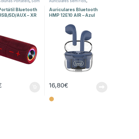
olunas Portáteis
,
Som
Auriculares sem Fios
,
Auscultadores e Auriculares
,
Som e Luz
ortátil Bluetooth
Auriculares Bluetooth
USB/SD/AUX – XR
HMP 12E10 AIR – Azul
€
16,80
€
⬤