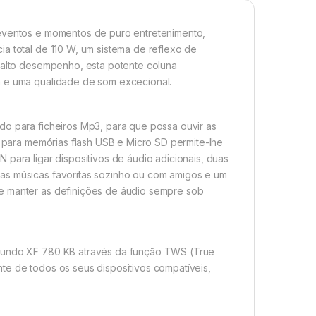
 eventos e momentos de puro entretenimento,
a total de 110 W, um sistema de reflexo de
e alto desempenho, esta potente coluna
a e uma qualidade de som excecional.
do para ficheiros Mp3, para que possa ouvir as
ta para memórias flash USB e Micro SD permite-lhe
 para ligar dispositivos de áudio adicionais, duas
as músicas favoritas sozinho ou com amigos e um
 e manter as definições de áudio sempre sob
egundo XF 780 KB através da função TWS (True
te de todos os seus dispositivos compatíveis,