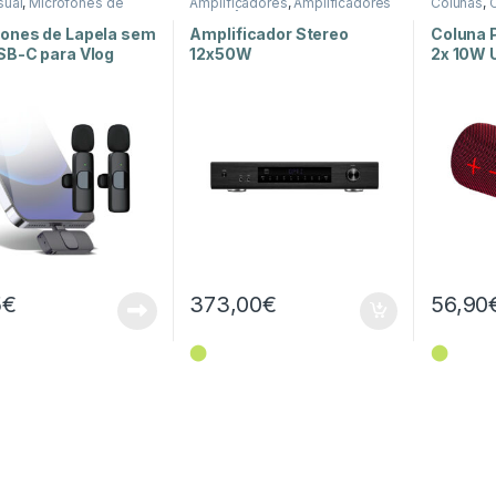
sual
,
Microfones de
Amplificadores
,
Amplificadores
Colunas
,
C
Som e Luz
de Potência
,
Som e Luz
e Luz
fones de Lapela sem
Amplificador Stereo
Coluna P
SB-C para Vlog
12x50W
2x 10W 
8A44
5
€
373,00
€
56,90
⬤
⬤