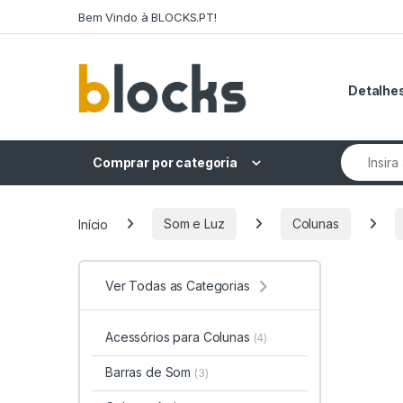
Skip to navigation
Skip to content
Bem Vindo à BLOCKS.PT!
Detalhes
Search fo
Comprar por categoria
Início
Som e Luz
Colunas
Ver Todas as Categorias
Acessórios para Colunas
(4)
Barras de Som
(3)