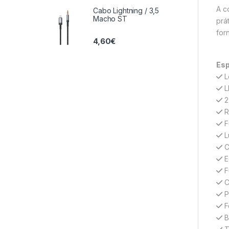
A c
Cabo Lightning / 3,5
Macho ST
prá
for
4,60
€
Esp
L
L
2 
R
F
L
C
E
F
C
P
F
B