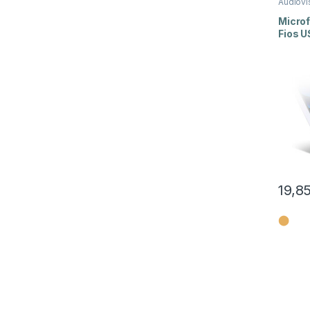
Audiovi
Lapela
,
Micro
Fios U
19,8
⬤