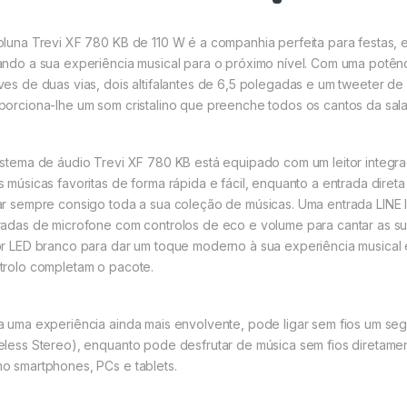
oluna Trevi XF 780 KB de 110 W é a companhia perfeita para festas,
ando a sua experiência musical para o próximo nível. Com uma potênci
ves de duas vias, dois altifalantes de 6,5 polegadas e um tweeter d
porciona-lhe um som cristalino que preenche todos os cantos da sal
istema de áudio Trevi XF 780 KB está equipado com um leitor integra
s músicas favoritas de forma rápida e fácil, enquanto a entrada dire
ar sempre consigo toda a sua coleção de músicas. Uma entrada LINE IN
radas de microfone com controlos de eco e volume para cantar as su
or LED branco para dar um toque moderno à sua experiência musical
trolo completam o pacote.
a uma experiência ainda mais envolvente, pode ligar sem fios um s
eless Stereo), enquanto pode desfrutar de música sem fios diretamen
o smartphones, PCs e tablets.