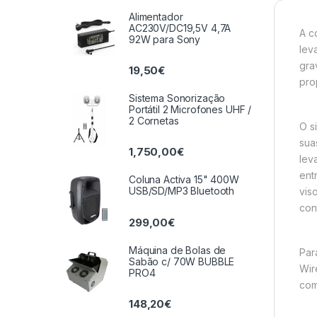
Alimentador
AC230V/DC19,5V 4,7A
A c
92W para Sony
lev
gra
19,50
€
pro
Sistema Sonorização
Portátil 2 Microfones UHF /
2 Cornetas
O s
sua
1,750,00
€
lev
ent
Coluna Activa 15" 400W
USB/SD/MP3 Bluetooth
vis
con
299,00
€
Máquina de Bolas de
Par
Sabão c/ 70W BUBBLE
Wir
PRO4
com
148,20
€