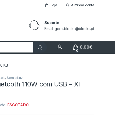
Loja
A minha conta
Suporte
Email: geral.blocks@blocks.pt
My Account
0,00
€
0
80 KB
teis
,
Som e Luz
uetooth 110W com USB – XF
dade:
ESGOTADO