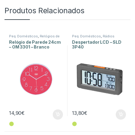
Produtos Relacionados
Peq. Domésticos
,
Relógios de
Peq. Domésticos
,
Rádios
Parede
Relógio de Parede 24cm
Despertador LCD – SLD
– OM 3301 – Branco
3P40
14,90
€
13,80
€
⬤
⬤