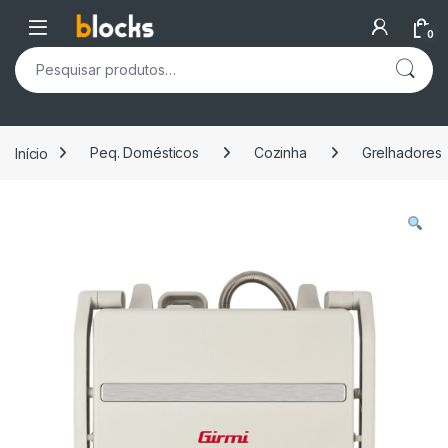
Skip to navigation
Skip to content
Open
0
Pesquisar por:
Início
Peq. Domésticos
Cozinha
Grelhadores