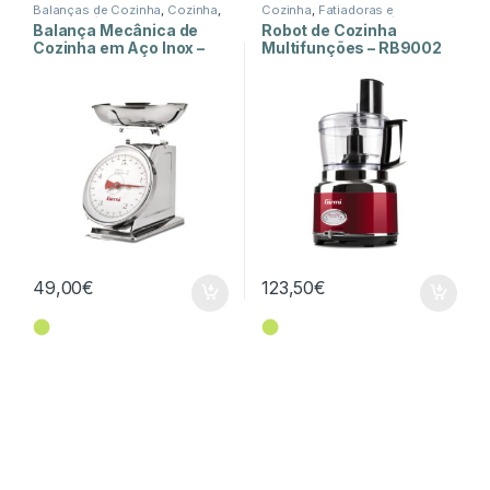
Balanças de Cozinha
,
Cozinha
,
Cozinha
,
Fatiadoras e
Peq. Domésticos
Picadoras
,
Peq. Domésticos
Balança Mecânica de
Robot de Cozinha
Cozinha em Aço Inox –
Multifunções – RB9002
PS90
49,00
€
123,50
€
⬤
⬤