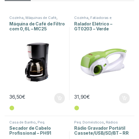
Cozinha
,
Máquinas de Café
,
Cozinha
,
Fatiadoras e
Peq. Domésticos
Picadoras
,
Peq. Domésticos
Máquina de Café de Filtro
Ralador Elétrico –
com 0,6L – MC25
GT0203 – Verde
36,50
€
31,90
€
⬤
⬤
Casa de Banho
,
Peq.
Peq. Domésticos
,
Rádios
Domésticos
Secador de Cabelo
Rádio Gravador Portátil
Profissional – PH91
Cassete/USB/SD/BT – RR
501