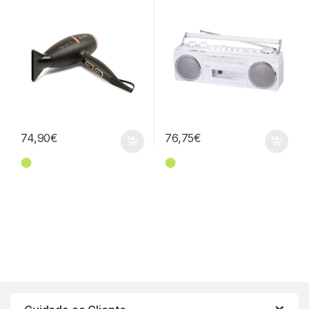
74,90
€
76,75
€
⬤
⬤