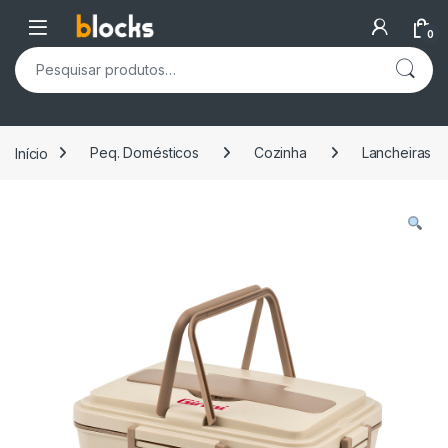
Skip to navigation
Skip to content
Open
0
Pesquisar por:
Início
Peq. Domésticos
Cozinha
Lancheiras