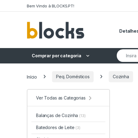
Skip to navigation
Skip to content
Bem Vindo à BLOCKS.PT!
Detalhes
Search fo
Comprar por categoria
Início
Peq. Domésticos
Cozinha
Ver Todas as Categorias
Balanças de Cozinha
(13)
Batedores de Leite
(3)