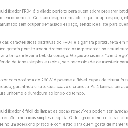
iquidificador FR04 é o aliado perfeito para quem adora preparar bati
o em movimento. Com um design compacto e que poupa espaço, int
 arrumado sem ocupar demasiado espaço, sendo ideal até para qu
das características distintivas do FR04 é a garrafa portátil, feita em m
tica garrafa permite inserir diretamente os ingredientes no seu interio
har a tampa e levar a bebida consigo. Graças ao sistema “blend & go
ferido de forma simples e rápida, sem necessidade de transferir para 
otor com potência de 260W é potente e fiável, capaz de triturar frut
ilidade, garantindo uma textura suave e cremosa. As 4 lâminas em aç
tura uniforme e duradoura ao longo do tempo.
iquidificador é fácil de limpar: as peças removíveis podem ser lavada
utenção ainda mais simples e rápida. O design moderno e linear, alia
relho um acessório prático e com estilo para quem gosta de manter um