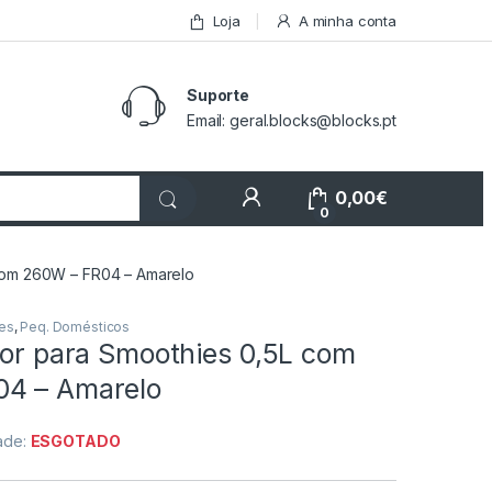
Loja
A minha conta
Suporte
Email: geral.blocks@blocks.pt
My Account
0,00
€
0
 com 260W – FR04 – Amarelo
res
,
Peq. Domésticos
dor para Smoothies 0,5L com
4 – Amarelo
dade:
ESGOTADO