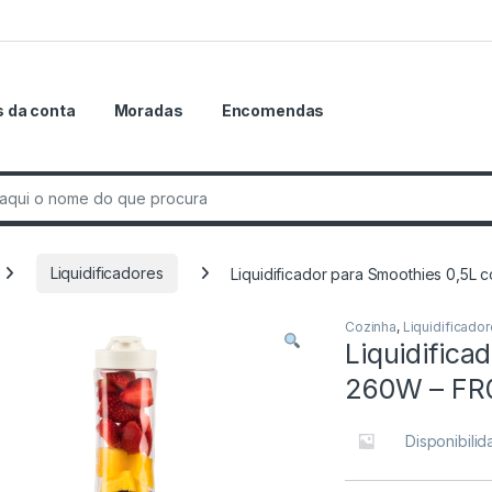
 da conta
Moradas
Encomendas
r:
Liquidificadores
Liquidificador para Smoothies 0,5L
Cozinha
,
Liquidificado
Liquidifica
260W – FR0
Disponibili