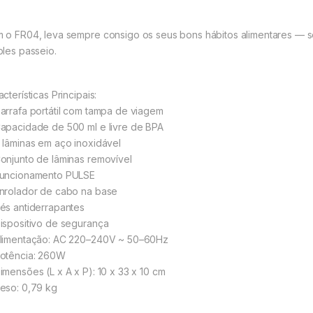
 o FR04, leva sempre consigo os seus bons hábitos alimentares — sej
ples passeio.
cterísticas Principais:
arrafa portátil com tampa de viagem
apacidade de 500 ml e livre de BPA
 lâminas em aço inoxidável
onjunto de lâminas removível
uncionamento PULSE
nrolador de cabo na base
és antiderrapantes
ispositivo de segurança
limentação: AC 220–240V ~ 50–60Hz
otência: 260W
imensões (L x A x P): 10 x 33 x 10 cm
eso: 0,79 kg