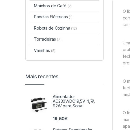
Moinhos de Café
(2)
O l
Panelas Eléctricas
(1)
com
ser
Robots de Cozinha
(12)
Torradeiras
(7)
Uma 
prá
Varinhas
(8)
fec
pre
Mais recentes
O m
fac
mis
Alimentador
AC230V/DC19,5V 4,7A
92W para Sony
O l
19,50
€
man
apa
Sistema Sonorização