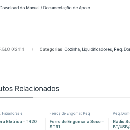
ownload do Manual / Documentação de Apoio
:
BLO_012414
Categorias:
Cozinha
,
Liquidificadores
,
Peq. Do
utos Relacionados
a
,
Fatiadoras e
Ferros de Engomar
,
Peq.
Peq. Dom
as
,
Peq. Domésticos
Domésticos
,
Tratamento de
Roupa
ra Elétrica – TR20
Ferro de Engomar a Seco –
Rádio So
ST91
BT/USB/