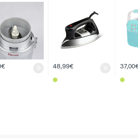
Verde
0
€
48,99
€
37,00
⬤
⬤