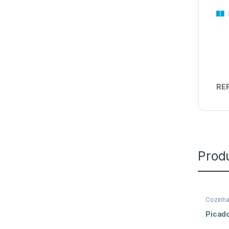
D
REF
Prod
Cozinh
Picador
Picado