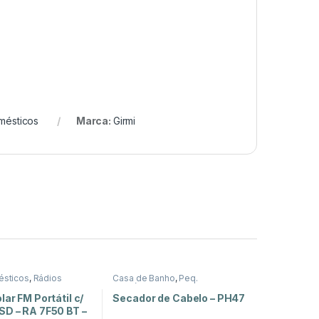
mésticos
Marca:
Girmi
ésticos
,
Rádios
Casa de Banho
,
Peq.
Domésticos
lar FM Portátil c/
Secador de Cabelo – PH47
SD – RA 7F50 BT –