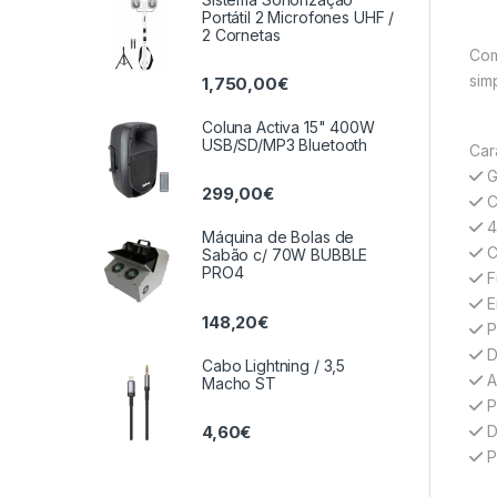
Portátil 2 Microfones UHF /
2 Cornetas
Com
sim
1,750,00
€
Coluna Activa 15" 400W
USB/SD/MP3 Bluetooth
Cara
G
299,00
€
C
4
Máquina de Bolas de
C
Sabão c/ 70W BUBBLE
PRO4
F
E
148,20
€
P
D
Cabo Lightning / 3,5
A
Macho ST
P
4,60
€
D
P