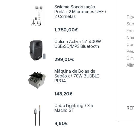
Sistema Sonorização
Portátil 2 Microfones UHF /
2 Cornetas
Tip
Sup
1,750,00
€
Fon
Núm
Coluna Activa 15" 400W
Cor
USB/SD/MP3 Bluetooth
Pes
Dim
299,00
€
Ali
Máquina de Bolas de
Sabão c/ 70W BUBBLE
PRO4
148,20
€
Cabo Lightning / 3,5
REF
Macho ST
4,60
€