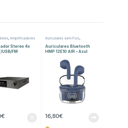
dores
,
Amplificadores
Auriculares sem Fios
,
ia
,
Som e Luz
Auscultadores e Auriculares
,
Som e Luz
cador Stereo 4x
Auriculares Bluetooth
T/USB/FM
HMP 12E10 AIR – Azul
0
€
16,80
€