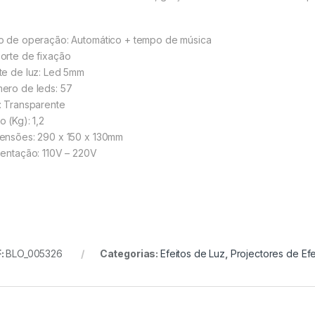
o de operação: Automático + tempo de música
orte de fixação
te de luz: Led 5mm
ero de leds: 57
: Transparente
o (Kg): 1,2
ensões: 290 x 150 x 130mm
mentação: 110V – 220V
:
BLO_005326
Categorias:
Efeitos de Luz
,
Projectores de Efe