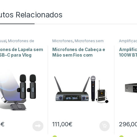
utos Relacionados
sual
,
Microfones de
Microfones
,
Microfones sem
Amplifica
Som e Luz
Fios
,
Som e Luz
de Potênc
fones de Lapela sem
Microfones de Cabeça e
Amplifi
SB-C para Vlog
Mão sem Fios com
100W B
Receptor UHF
5
€
111,00
€
296,0