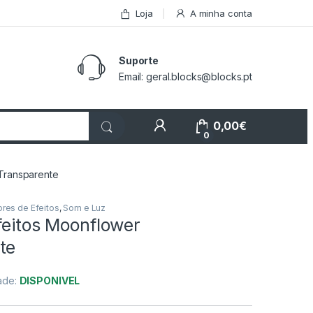
Loja
A minha conta
Suporte
Email: geral.blocks@blocks.pt
My Account
0,00
€
0
 Transparente
ores de Efeitos
,
Som e Luz
feitos Moonflower
te
dade:
DISPONIVEL