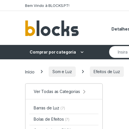
Skip to navigation
Skip to content
Bem Vindo à BLOCKS.PT!
Detalhes
Search fo
Comprar por categoria
Início
Som e Luz
Efeitos de Luz
Ver Todas as Categorias
Barras de Luz
(7)
Bolas de Efeitos
(7)