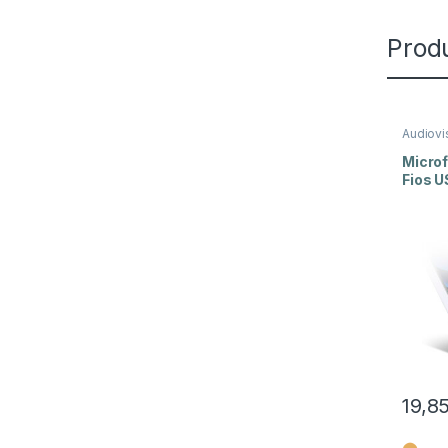
Prod
Audiovi
Lapela
,
Micro
Fios U
19,8