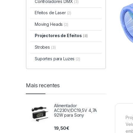
Controladores DMX
(3)
Efeitos de Laser
(2)
Moving Heads
(2)
Projectores de Efeitos
(8)
Strobes
(3)
Suportes para Luzes
(2)
Mais recentes
Alimentador
AC230V/DC19,5V 4,7A
92W para Sony
Pro
Vel
19,50
€
emb