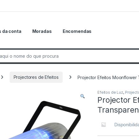
 da conta
Moradas
Encomendas
r:
Projectores de Efeitos
Projector Efeitos Moonflower
Efeitos de Luz
,
Project
Projector E
Transparen
Disponibili