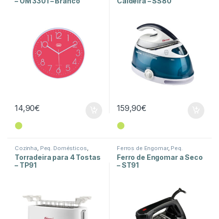
– OM 3301 – Branco
Caldeira – SS80
14,90
€
159,90
€
⬤
⬤
Cozinha
,
Peq. Domésticos
,
Ferros de Engomar
,
Peq.
Torradeiras
Domésticos
,
Tratamento de
Torradeira para 4 Tostas
Ferro de Engomar a Seco
Roupa
– TP91
– ST91