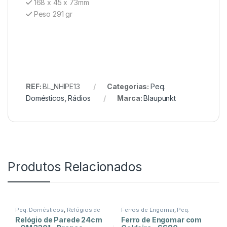
168 x 45 x 73mm
Peso 291 gr
REF:
BL_NHIPE13
Categorias:
Peq.
Domésticos
,
Rádios
Marca:
Blaupunkt
Produtos Relacionados
Peq. Domésticos
,
Relógios de
Ferros de Engomar
,
Peq.
Parede
Domésticos
,
Tratamento de
Relógio de Parede 24cm
Ferro de Engomar com
Roupa