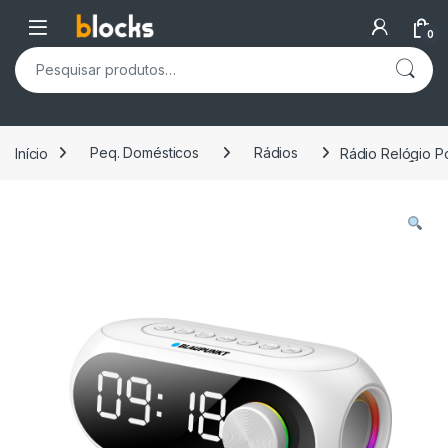
Skip to navigation
Skip to content
Open
0
Pesquisar por:
Início
Peq. Domésticos
Rádios
Rádio Relógio Po