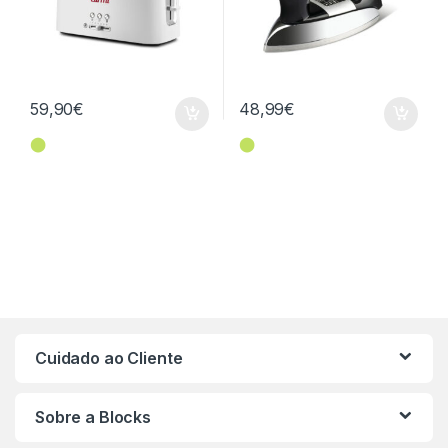
59,90
€
48,99
€
⬤
⬤
Cuidado ao Cliente
Sobre a Blocks