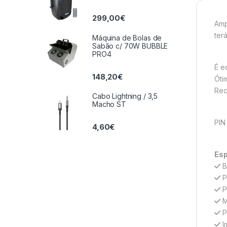
299,00
€
Amp
ter
Máquina de Bolas de
Sabão c/ 70W BUBBLE
PRO4
É e
148,20
€
Óti
Req
Cabo Lightning / 3,5
Macho ST
PIN
4,60
€
Esp
B
P
P
M
P
I