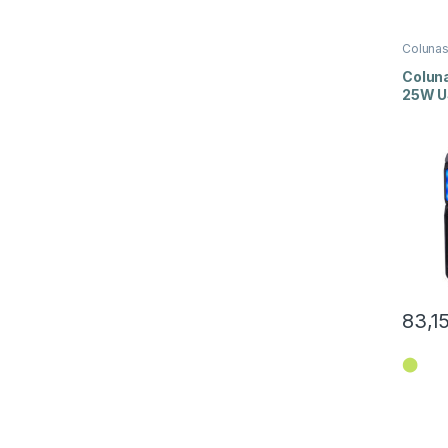
Coluna
e Luz
Coluna
25W U
XF 37
83,1
⬤