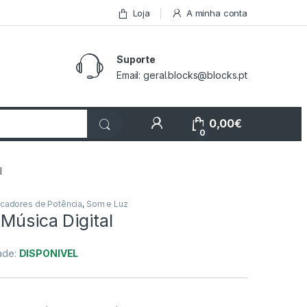
Loja
A minha conta
Suporte
Email: geral.blocks@blocks.pt
My Account
0,00
€
0
l
icadores de Potência
,
Som e Luz
Música Digital
dade:
DISPONIVEL