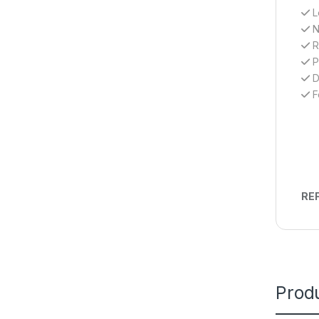
L
N
R
P
D
F
REF
Prod