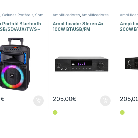
s
,
Colunas Portáteis
,
Som
Amplificadores
,
Amplificadores
Amplifica
de Potência
,
Som e Luz
de Potênc
 Portátil Bluetooth
Amplificador Stereo 4x
Amplifi
SB/SD/AUX/TWS –
100W BT/USB/FM
200W B
0 KB
5
€
205,00
€
205,0
⬤
⬤