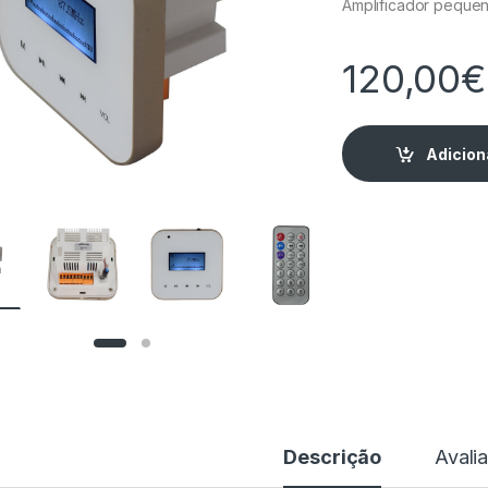
Amplificador peque
120,00
€
Adicion
Descrição
Avali