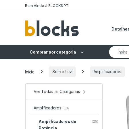
Skip to navigation
Skip to content
Bem Vindo à BLOCKS.PT!
Detalhes
Search fo
Comprar por categoria
Início
Som e Luz
Amplificadores
Ver Todas as Categorias
Amplificadores
(53)
Amplificadores de
(25)
Potência