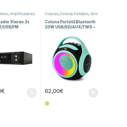
dores
,
Amplificadores
Colunas
,
Colunas Portáteis
,
Som
ia
,
Som e Luz
e Luz
cador Stereo 2x
Coluna Portátil Bluetooth
T/USB/FM
20W USB/SD/AUX/TWS –
XR 8A 202
0
€
62,00
€
⬤