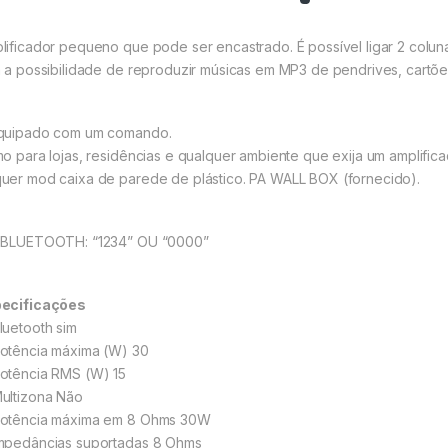
lificador pequeno que pode ser encastrado. É possível ligar 2 colu
á a possibilidade de reproduzir músicas em MP3 de pendrives, cartõe
quipado com um comando.
mo para lojas, residências e qualquer ambiente que exija um amplifica
uer mod caixa de parede de plástico. PA WALL BOX (fornecido).
 BLUETOOTH: “1234” OU “0000”
ecificações
luetooth sim
otência máxima (W) 30
otência RMS (W) 15
ultizona Não
otência máxima em 8 Ohms 30W
mpedâncias suportadas 8 Ohms