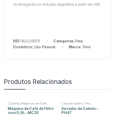
recarregável por indução magnética a partir de USB.
REF:
BLO_012011
Categorias:
Peq.
Domésticos
,
Uso Pessoal
Marca:
Trevi
Produtos Relacionados
Cozinha
,
Máquinas de Café
,
Casa de Banho
,
Peq.
Peq. Domésticos
Domésticos
Máquina de Café de Filtro
Secador de Cabelo –
com 0,6L – MC25
PH47