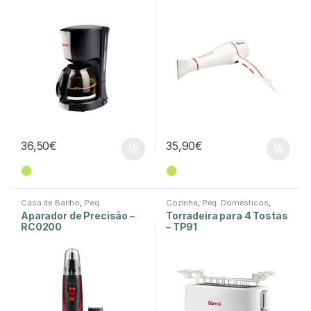
36,50
€
35,90
€
⬤
⬤
Casa de Banho
,
Peq.
Cozinha
,
Peq. Domésticos
,
Domésticos
Torradeiras
Aparador de Precisão –
Torradeira para 4 Tostas
RC0200
– TP91