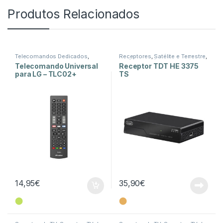
Produtos Relacionados
Telecomandos Dedicados
,
Receptores
,
Satélite e Terrestre
,
Telecomandos Dedicados para
TV Áudio e Vídeo
Telecomando Universal
Receptor TDT HE 3375
LG
,
TV Áudio e Vídeo
para LG – TLC02+
TS
14,95
€
35,90
€
⬤
⬤